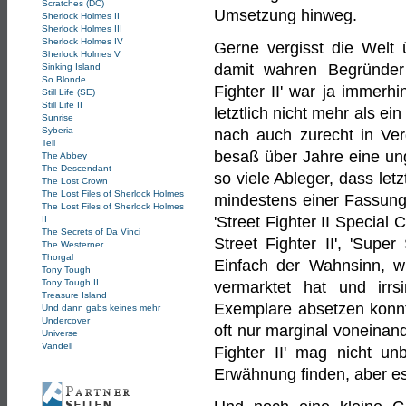
Scratches (DC)
Umsetzung hinweg.
Sherlock Holmes II
Sherlock Holmes III
Sherlock Holmes IV
Gerne vergisst die Welt 
Sherlock Holmes V
damit wahren Begründer
Sinking Island
So Blonde
Fighter II' war ja immerhi
Still Life (SE)
Still Life II
letztlich nicht mehr als e
Sunrise
Syberia
nach auch zurecht in Verg
Tell
besaß über Jahre eine un
The Abbey
The Descendant
so viele Ableger, dass letz
The Lost Crown
The Lost Files of Sherlock Holmes
mindestens einer Fassung a
The Lost Files of Sherlock Holmes
'Street Fighter II Special 
II
The Secrets of Da Vinci
Street Fighter II', 'Supe
The Westerner
Thorgal
Einfach der Wahnsinn, wi
Tony Tough
Tony Tough II
vermarktet hat und irrs
Treasure Island
Exemplare absetzen konnte
Und dann gabs keines mehr
Undercover
oft nur marginal voneinan
Universe
Vandell
Fighter II' mag nicht un
Erwähnung finden, aber es