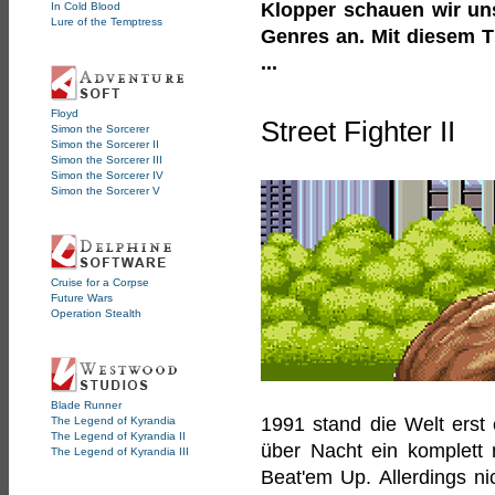
Klopper schauen wir un
In Cold Blood
Lure of the Temptress
Genres an. Mit diesem Ti
...
Floyd
Street Fighter II
Simon the Sorcerer
Simon the Sorcerer II
Simon the Sorcerer III
Simon the Sorcerer IV
Simon the Sorcerer V
Cruise for a Corpse
Future Wars
Operation Stealth
Blade Runner
1991 stand die Welt erst e
The Legend of Kyrandia
The Legend of Kyrandia II
über Nacht ein komplett 
The Legend of Kyrandia III
Beat'em Up. Allerdings ni