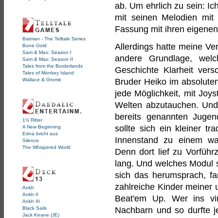
ab. Um ehrlich zu sein: I
mit seinen Melodien mi
Fassung mit ihren eigenen
Batman - The Telltale Series
Allerdings hatte meine Ve
Bone Gold
Sam & Max: Season I
andere Grundlage, wel
Sam & Max: Season II
Tales from the Borderlands
Geschichte Klarheit vers
Tales of Monkey Island
Wallace & Gromit
Bruder Heiko im absoluten
jede Möglichkeit, mit Joys
Welten abzutauchen. Un
bereits genannten Jugend
1½ Ritter
sollte sich ein kleiner tr
A New Beginning
Edna bricht aus
Innenstand zu einem wa
Silence
The Whispered World
Denn dort lief zu Vorfüh
lang. Und welches Modul st
sich das herumsprach, fa
zahlreiche Kinder meiner u
Ankh
Ankh II
Beat'em Up. Wer ins vi
Ankh III
Black Sails
Nachbarn und so durfte j
Jack Keane (JE)