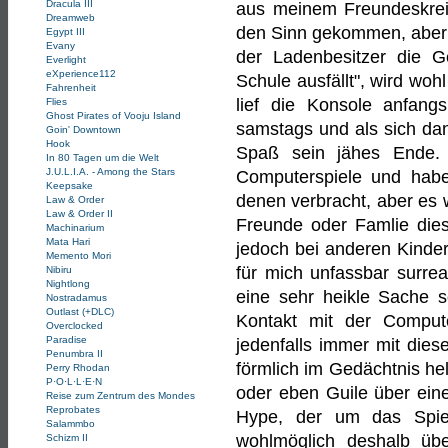
Dracula III
aus meinem Freundeskreis
Dreamweb
den Sinn gekommen, aber 
Egypt III
Evany
der Ladenbesitzer die 
Everlight
eXperience112
Schule ausfällt", wird wo
Fahrenheit
lief die Konsole anfangs
Flies
Ghost Pirates of Vooju Island
samstags und als sich dan
Goin' Downtown
Hook
Spaß sein jähes Ende. 
In 80 Tagen um die Welt
J.U.L.I.A. - Among the Stars
Computerspiele und habe
Keepsake
denen verbracht, aber es
Law & Order
Law & Order II
Freunde oder Famlie dies
Machinarium
Mata Hari
jedoch bei anderen Kinder
Memento Mori
für mich unfassbar surrea
Nibiru
Nightlong
eine sehr heikle Sache so
Nostradamus
Outlast (+DLC)
Kontakt mit der Computer
Overclocked
Paradise
jedenfalls immer mit dies
Penumbra II
förmlich im Gedächtnis he
Perry Rhodan
P·O·L·L·E·N
oder eben Guile über eine
Reise zum Zentrum des Mondes
Reprobates
Hype, der um das Spiel 
Salammbo
wohlmöglich deshalb übe
Schizm II