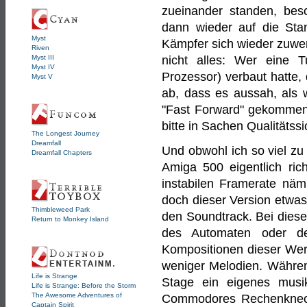
zueinander standen, besc
dann wieder auf die Sta
Myst
Kämpfer sich wieder zuwen
Riven
Myst III
nicht alles: Wer eine 
Myst IV
Prozessor) verbaut hatte,
Myst V
ab, dass es aussah, als 
"Fast Forward" gekommen 
bitte in Sachen Qualitäts
The Longest Journey
Dreamfall
Und obwohl ich so viel zu 
Dreamfall Chapters
Amiga 500 eigentlich ric
instabilen Framerate näm
doch dieser Version etwas 
Thimbleweed Park
den Soundtrack. Bei diese
Return to Monkey Island
des Automaten oder de
Kompositionen dieser Wer
weniger Melodien. Währen
Life is Strange
Stage ein eigenes musi
Life is Strange: Before the Storm
The Awesome Adventures of
Commodores Rechenknecht 
Captain Spirit