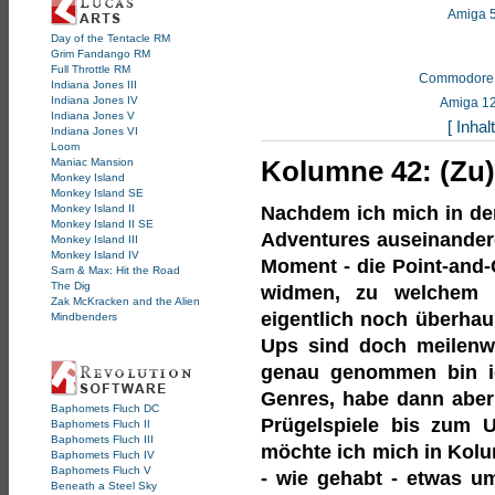
Amiga 
Day of the Tentacle RM
Grim Fandango RM
Full Throttle RM
Commodore 
Indiana Jones III
Indiana Jones IV
Amiga 1
Indiana Jones V
[ Inhal
Indiana Jones VI
Loom
Maniac Mansion
Kolumne 42: (Zu) l
Monkey Island
Monkey Island SE
Monkey Island II
Nachdem ich mich in den
Monkey Island II SE
Adventures auseinanderg
Monkey Island III
Monkey Island IV
Moment - die Point-and
Sam & Max: Hit the Road
The Dig
widmen, zu welchem ic
Zak McKracken and the Alien
eigentlich noch überha
Mindbenders
Ups sind doch meilenwe
genau genommen bin ic
Genres, habe dann aber
Baphomets Fluch DC
Prügelspiele bis zum U
Baphomets Fluch II
Baphomets Fluch III
möchte ich mich in Kolum
Baphomets Fluch IV
Baphomets Fluch V
- wie gehabt - etwas u
Beneath a Steel Sky