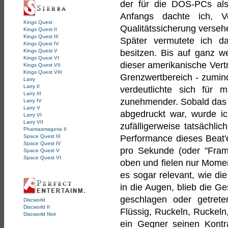
der für die DOS-PCs als
Anfangs dachte ich, V
Kings Quest
Qualitätssicherung verseh
Kings Quest II
Kings Quest III
Später vermutete ich d
Kings Quest IV
Kings Quest V
besitzen. Bis auf ganz we
Kings Quest VI
dieser amerikanische Vertr
Kings Quest VII
Kings Quest VIII
Grenzwertbereich - zumin
Larry
Larry II
verdeutlichte sich fü
Larry III
zunehmender. Sobald das '
Larry IV
Larry V
abgedruckt war, wurde ich 
Larry VI
Larry VII
zufälligerweise tatsächli
Phantasmagoria II
Space Quest III
Performance dieses Beat'
Space Quest IV
pro Sekunde (oder "Fra
Space Quest V
Space Quest VI
oben und fielen nur Momen
es sogar relevant, wie di
in die Augen, blieb die G
geschlagen oder getrete
Discworld
Discworld II
Flüssig, Ruckeln, Ruckeln
Discworld Noir
ein Gegner seinen Kont