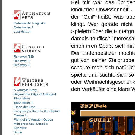
Bei mir war das übrige
kindlicher Unwissenheit -
der "Geil" heißt, was ab
klingt. Wer gerade nicht 
Geheimakte Tunguska
Geheimakte 2
Spielern über die Hinterg
Lost Horizon
damals teuflisch interes
einen irren Spaß, sich mi
Der Ladenbesitzer mochte
Runaway (SE)
gut von seiner Zielgrupp
Runaway II
Runaway III
schaute man sich natürli
spielte und suchte sich s
oder Weihnachtsgeschenk 
den Verkäufer eine klare W
A Vampyre Story
Beyond the Edge of Owlsgard
Black Mirror
Black Mirror II
Erben der Erde
Everybody's Gone to the Rapture
Firewatch
Flight of the Amazon Queen
Murdered: Soul Suspect
Oxenfree
Soma