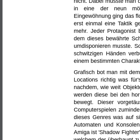
nicht. Dabei musste man d
in eine der neun mög
Eingewöhnung ging das fl
erst einmal eine Taktik 
mehr. Jeder Protagonist 
dem dieses bewährte Schl
umdisponieren musste. So 
schwitzigen Händen verb
einem bestimmten Charakte
Grafisch bot man mit dem 
Locations richtig was fü
nachdem, wie weit Objekte
werden diese bei den hori
bewegt. Dieser vorgetäu
Computerspielen zumindes
dieses Genres was auf sic
Automaten und Konsolen 
Amiga ist 'Shadow Fighter'
welchem der überhaupt zu