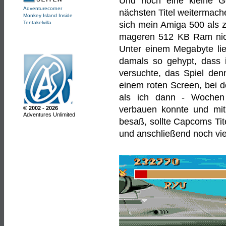
Und noch eine kleine G
Adventurecorner
nächsten Titel weitermachen
Monkey Island Inside
Tentakelvilla
sich mein Amiga 500 als z
mageren 512 KB Ram nich
Unter einem Megabyte lief
damals so gehypt, dass i
versuchte, das Spiel denn
einem roten Screen, bei d
als ich dann - Wochen 
verbauen konnte und mit 
© 2002 - 2026
Adventures Unlimited
besaß, sollte Capcoms Tite
und anschließend noch viel