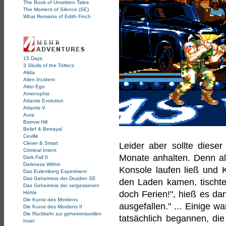
The Book of Unwritten Tales
The Moment of Silence (SE)
What Remains of Edith Finch
15 Days
3 Skulls of the Toltecs
Alida
Alien Incident
Alter Ego
Amenophis
Atlantis Evolution
Atlantis V
Aura
Barrow Hill
Belief & Betrayal
Ceville
Clever & Smart
Leider aber sollte diese
Criminal Intent
Monate anhalten. Denn al
Dark Fall II
Darkness Within
Konsole laufen ließ und K
Das Eulemberg Experiment
Das Geheimnis der Druiden SE
den Laden kamen, tischte
Das Geheimnis der vergessenen
doch Ferien!", hieß es da
Höhle
Die Kunst des Mordens
ausgefallen." ... Einige wa
Die Kunst des Mordens II
Die Rückkehr zur geheimnisvollen
tatsächlich begannen, di
Insel