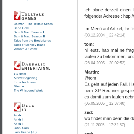
Ich plane derzeit einen
folgender Adresse : http:
Batman - The Telltale Series
Im Menü auf Artikel, ihr f
Bone Gold
Sam & Max: Season I
(03.12.2004 _ 22:42:14)
Sam & Max: Season II
Tales from the Borderlands
tom:
Tales of Monkey Island
Wallace & Gromit
hi leutz, hab mal ne fr
laufen zu bekommen, und
(28.04.2005 _ 20:02:52)
Martin:
1½ Ritter
@tom
A New Beginning
Edna bricht aus
Es geht auf jeden Fall. 
Silence
nem XP Rechner gespiel
The Whispered World
es damit zum laufen gebr
(05.05.2005 _ 12:37:40)
zed:
Ankh
wo findet man denn die dosb
Ankh II
Ankh III
(21.11.2005 _ 17:32:57)
Black Sails
Jack Keane (JE)
zed: