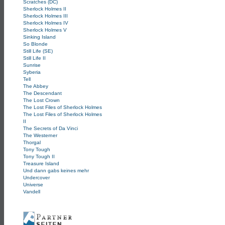
Scratches (DC)
Sherlock Holmes II
Sherlock Holmes III
Sherlock Holmes IV
Sherlock Holmes V
Sinking Island
So Blonde
Still Life (SE)
Still Life II
Sunrise
Syberia
Tell
The Abbey
The Descendant
The Lost Crown
The Lost Files of Sherlock Holmes
The Lost Files of Sherlock Holmes
II
The Secrets of Da Vinci
The Westerner
Thorgal
Tony Tough
Tony Tough II
Treasure Island
Und dann gabs keines mehr
Undercover
Universe
Vandell