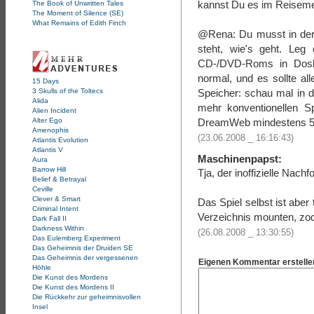
kannst Du es im Reisem
The Book of Unwritten Tales
The Moment of Silence (SE)
What Remains of Edith Finch
@Rena: Du musst in de
steht, wie's geht. Leg
CD-/DVD-Roms in Dosbo
normal, und es sollte al
15 Days
3 Skulls of the Toltecs
Speicher: schau mal in 
Alida
mehr konventionellen S
Alien Incident
Alter Ego
DreamWeb mindestens 5
Amenophis
(23.06.2008 _ 16:16:43)
Atlantis Evolution
Atlantis V
Maschinenpapst:
Aura
Barrow Hill
Tja, der inoffizielle Nach
Belief & Betrayal
Ceville
Clever & Smart
Das Spiel selbst ist aber
Criminal Intent
Verzeichnis mounten, zo
Dark Fall II
Darkness Within
(26.08.2008 _ 13:30:55)
Das Eulemberg Experiment
Das Geheimnis der Druiden SE
Das Geheimnis der vergessenen
Eigenen Kommentar erstelle
Höhle
Die Kunst des Mordens
Die Kunst des Mordens II
Die Rückkehr zur geheimnisvollen
Insel