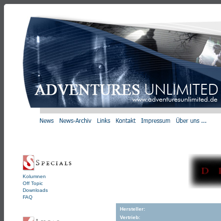
Kolumnen
Off Topic
Downloads
FAQ
Hersteller:
Vertrieb: