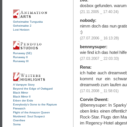
dosbox gefunden. warum 
(21.11.2005 _ 17:40:24)
nobody:
Geheimakte Tunguska
nimm doch das nun gratis 
Geheimakte 2
Lost Horizon
:)
(27.07.2006 _ 16:13:28)
bennnysuper:
wie find ich das hotel hilfe
Runaway (SE)
Runaway II
(27.03.2007 _ 22:03:33)
Runaway III
Rena:
ich habe auch dreamweb u
kommt nur ein schwar
dreamweb zum laufen au
A Vampyre Story
Beyond the Edge of Owlsgard
(17.01.2008 _ 11:58:01)
Black Mirror
Black Mirror II
Corvin Dwent:
Erben der Erde
@bennysuper: In Sparky's
Everybody's Gone to the Rapture
Firewatch
oben links einen öffentli
Flight of the Amazon Queen
Rock-Star. Flugs den Man
Murdered: Soul Suspect
Oxenfree
im Regency-Hotel abgesti
Soma