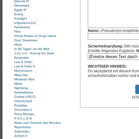
Dracula III
Dreamweb
Egypt III
Evany
Everlight
eXperience112
Fahrenheit
Name:
(Pseudonym empfohle
Flies
Ghost Pirates of Vooju Island
Goin' Downtown
Hook
Sicherheitsprüfung:
(Wir müs
In 80 Tagen um die Welt
Ermittle folgendes Ergebnis:
W
J.U.L.I.A. - Among the Stars
Keepsake
Law & Order
WICHTIGER HINWEIS:
Law & Order II
Machinarium
Du akzeptierst mit diesem K
Mata Hari
sicherheitshalber vorher und k
Memento Mori
Nibiru
Nightlong
Nostradamus
Outlast (+DLC)
HTML
Overclocked
Paradise
Penumbra II
Perry Rhodan
P·O·L·L·E·N
Reise zum Zentrum des Mondes
Reprobates
Salammbo
Schizm II