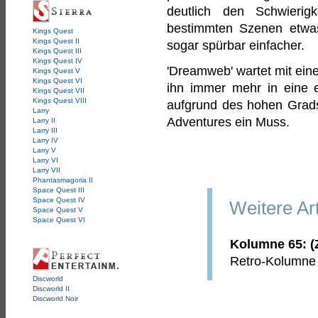
deutlich den Schwierig
bestimmten Szenen etwas
Kings Quest
Kings Quest II
sogar spürbar einfacher.
Kings Quest III
Kings Quest IV
'Dreamweb' wartet mit ein
Kings Quest V
Kings Quest VI
ihn immer mehr in eine en
Kings Quest VII
Kings Quest VIII
aufgrund des hohen Grads 
Larry
Adventures ein Muss.
Larry II
Larry III
Larry IV
Larry V
Larry VI
Larry VII
Phantasmagoria II
Space Quest III
Space Quest IV
Weitere Ar
Space Quest V
Space Quest VI
Kolumne 65: (Z
Retro-Kolumne ü
Discworld
Discworld II
Discworld Noir