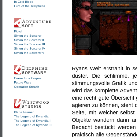
In Cold Blood
Lure of the Temptress
Floyd
Simon the Sorcerer
Simon the Sorcerer II
Simon the Sorcerer III
Simon the Sorcerer IV
Simon the Sorcerer V
Ryans Welt erstrahlt in s
düster. Die schlimme, j
Cruise for a Corpse
stimmungsvolle Grafik und
Future Wars
Operation Stealth
wird das komplette Adven
eine recht gute Übersicht
agieren zu können, steht 
Seite, mit welcher selbs
Blade Runner
The Legend of Kyrandia
Objekte wandern dann ans
The Legend of Kyrandia II
The Legend of Kyrandia III
Bedacht bestückt werden 
praktisch alle Gegenstän