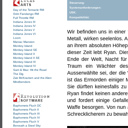
Steuerung:
Systemanforderungen:
Day of the Tentacle RM
USK:
Grim Fandango RM
Kompatibilität:
Full Throttle RM
Indiana Jones III
Indiana Jones IV
Indiana Jones V
Wir befinden uns in einer
Indiana Jones VI
Metall, wirken seelenlos. A
Loom
Maniac Mansion
an ihrem absoluten Höhep
Monkey Island
Monkey Island SE
dieser Zeit lebt Ryan. Di
Monkey Island II
Monkey Island II SE
Ende der Welt, Nacht für
Monkey Island III
Traum ein Wächter des
Monkey Island IV
Sam & Max: Hit the Road
Ausserwählte sei, der die 
The Dig
Zak McKracken and the Alien
ist das Ermorden einiger 
Mindbenders
Sie dürften keinesfalls z
Ryan findet keinen andere
und fordert einige Gefal
Baphomets Fluch DC
Waffe besorgen. Von nun 
Baphomets Fluch II
Schrecklicherem zu bewah
Baphomets Fluch III
Baphomets Fluch IV
Baphomets Fluch V
Beneath a Steel Sky