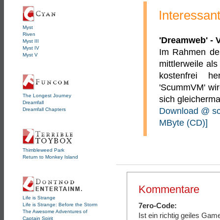
Interessan
Myst
Riven
'Dreamweb' - V
Myst III
Myst IV
Im Rahmen des
Myst V
mittlerweile al
kostenfrei h
'ScummVM' wird
The Longest Journey
sich gleicherm
Dreamfall
Download @ scu
Dreamfall Chapters
MByte (CD)]
Thimbleweed Park
Return to Monkey Island
Kommentare
Life is Strange
7ero-Code:
Life is Strange: Before the Storm
The Awesome Adventures of
Ist ein richtig geiles Game
Captain Spirit