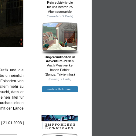
Rein subjektiv die
für uns besten 25
Abenteuerspiele
(beendet - 5 Parts)
Ungereimtheiten in
Adventure-Perlen
Auch Meistwerke
afik und die
haben Fehler
(Bonus: Trivia-Infos)
die unheimlich
(bislang 9 Parts)
e Episoden von
 allem mehr zu
weitere Kolumnen
sucht, dass er
einen Titel für
durchaus einen
 mit der Länge
[ 21.01.2008 ]