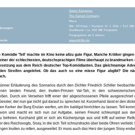
Green Kangaroo
The Games Company
Maus
Win XP/Vista / Pentium IV 2 GHz / 512 M
derungen:
Grafikkarte / ca. 450 MB Festplatte
Freigegeben ab 6 Jahren
seite:
www.tell-film.de
 Komödie 'Tell' machte im Kino keine allzu gute Figur. Manche Kritiker gingen
 einer der schlechtesten, deutschsprachigen Filme überhaupt zu brandmarken -
esetzung aus dem Reich deutscher Top-Komödianten. Das gleichnamige Adven
 den Streifen angelehnt. Ob das auch so eine miese Figur abgibt? Die nä
uch.
nner Erläuterung des Szenarios durch den Dichter Friedrich Schiller beobacht
inen besten Freund, den Inuiten-Prinzen Val-Tah, in den schweizerisch
eßen. Durch ein Versehen trifft einer der abgeschossenen Pfeile ausgerechnet
essler, der nun gar nicht gut darauf zu sprechen ist. Kurzerhand lässt er den dic
 den Kerker der Burg Enzian werfen, um ihn baldigst hinrichten zu lassen. Tell ko
avon und macht es sich nun zur Aufgabe, seinen Freund schleunigst aus d
 befreien. Kurzhand gibt er sich als Küchenjunge aus und trifft auf seiner Rett
r des Reichsvogts, Sissy, in die sich Tell schnurstracks über beide Ohren verliebt. 
ungen Inuiten zu retten, ausgeweitet: Er muss auch das Herz der jungen Sissy erobe