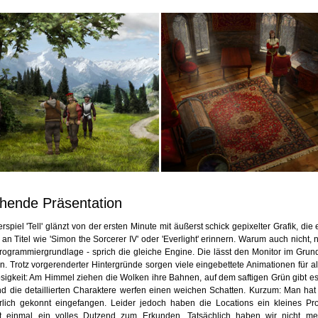
hende Präsentation
spiel 'Tell' glänzt von der ersten Minute mit äußerst schick gepixelter Grafik, di
 an Titel wie 'Simon the Sorcerer IV' oder 'Everlight' erinnern. Warum auch nicht, nu
Programmiergrundlage - sprich die gleiche Engine. Die lässt den Monitor im Grun
 Trotz vorgerenderter Hintergründe sorgen viele eingebettete Animationen für al
igkeit: Am Himmel ziehen die Wolken ihre Bahnen, auf dem saftigen Grün gibt es
d die detaillierten Charaktere werfen einen weichen Schatten. Kurzum: Man hat
lich gekonnt eingefangen. Leider jedoch haben die Locations ein kleines Pro
ht einmal ein volles Dutzend zum Erkunden. Tatsächlich haben wir nicht me