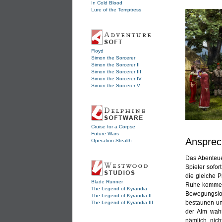
In Cold Blood
Lure of the Temptress
Floyd
Simon the Sorcerer
Simon the Sorcerer II
Simon the Sorcerer III
Simon the Sorcerer IV
Simon the Sorcerer V
Cruise for a Corpse
Future Wars
Ansprec
Operation Stealth
Das Abenteuer
Spieler sofort
die gleiche 
Blade Runner
Ruhe kommen.
The Legend of Kyrandia
Bewegungslos
The Legend of Kyrandia II
bestaunen un
The Legend of Kyrandia III
der Alm wahr
nämlich nic