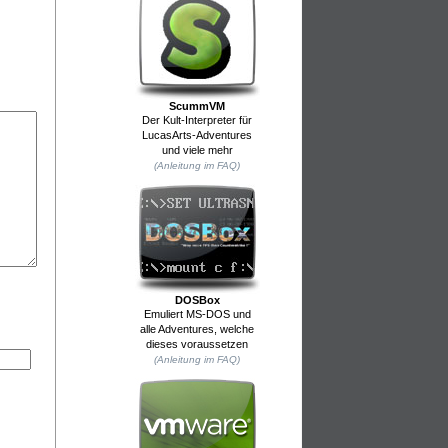
ScummVM
Der Kult-Interpreter für
LucasArts-Adventures
und viele mehr
(Anleitung im FAQ)
DOSBox
Emuliert MS-DOS und
alle Adventures, welche
dieses voraussetzen
(Anleitung im FAQ)