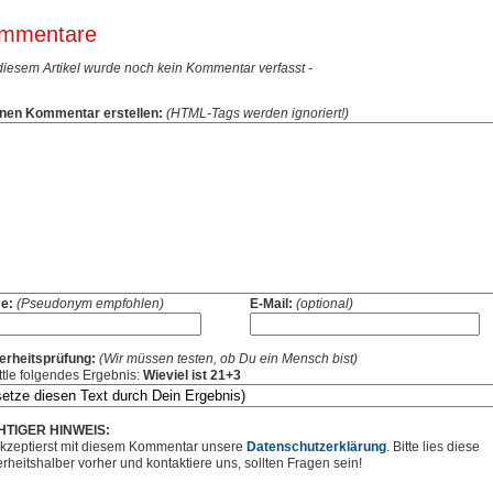
mmentare
 diesem Artikel wurde noch kein Kommentar verfasst -
nen Kommentar erstellen:
(HTML-Tags werden ignoriert!)
e:
(Pseudonym empfohlen)
E-Mail:
(optional)
erheitsprüfung:
(Wir müssen testen, ob Du ein Mensch bist)
ttle folgendes Ergebnis:
Wieviel ist 21+3
HTIGER HINWEIS:
kzeptierst mit diesem Kommentar unsere
Datenschutzerklärung
. Bitte lies diese
erheitshalber vorher und kontaktiere uns, sollten Fragen sein!