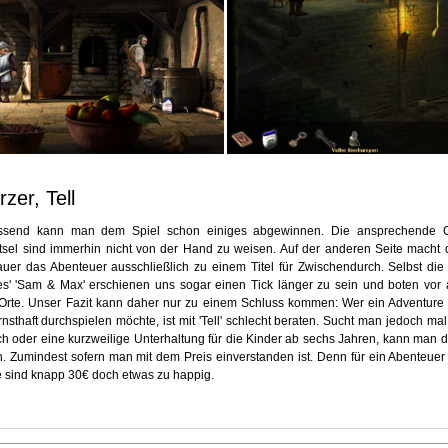
rzer, Tell
send kann man dem Spiel schon einiges abgewinnen. Die ansprechende Gr
tsel sind immerhin nicht von der Hand zu weisen. Auf der anderen Seite macht 
auer das Abenteuer ausschließlich zu einem Titel für Zwischendurch. Selbst di
es' 'Sam & Max' erschienen uns sogar einen Tick länger zu sein und boten vor
rte. Unser Fazit kann daher nur zu einem Schluss kommen: Wer ein Adventure 
nsthaft durchspielen möchte, ist mit 'Tell' schlecht beraten. Sucht man jedoch mal 
h oder eine kurzweilige Unterhaltung für die Kinder ab sechs Jahren, kann man 
en. Zumindest sofern man mit dem Preis einverstanden ist. Denn für ein Abenteuer
e sind knapp 30€ doch etwas zu happig.