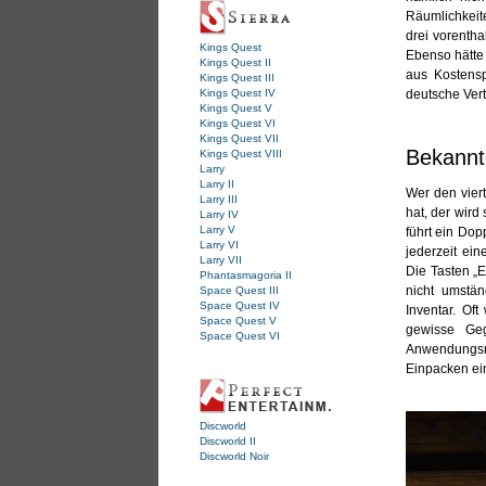
Räumlichkeit
drei vorentha
Kings Quest
Ebenso hätte
Kings Quest II
aus Kostens
Kings Quest III
deutsche Ver
Kings Quest IV
Kings Quest V
Kings Quest VI
Kings Quest VII
Bekannt
Kings Quest VIII
Larry
Larry II
Wer den vier
Larry III
hat, der wird
Larry IV
Larry V
führt ein Dop
Larry VI
jederzeit ei
Larry VII
Die Tasten „E
Phantasmagoria II
nicht umstän
Space Quest III
Space Quest IV
Inventar. Of
Space Quest V
gewisse Geg
Space Quest VI
Anwendungsmö
Einpacken ei
Discworld
Discworld II
Discworld Noir