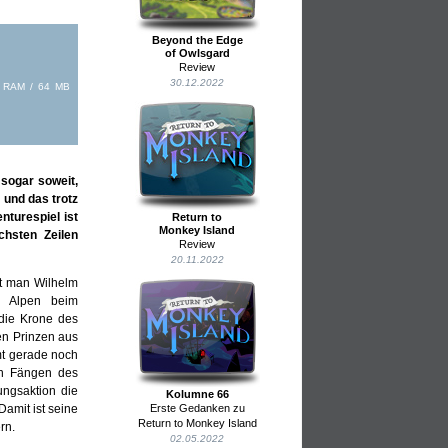
Beyond the Edge
of Owlsgard
Review
30.12.2022
B RAM / 64 MB
 sogar soweit,
 und das trotz
turespiel ist
Return to
Monkey Island
chsten Zeilen
Review
20.11.2022
et man Wilhelm
en Alpen beim
 die Krone des
ken Prinzen aus
mmt gerade noch
en Fängen des
ungsaktion die
Kolumne 66
Damit ist seine
Erste Gedanken zu
Return to Monkey Island
rn.
02.05.2022