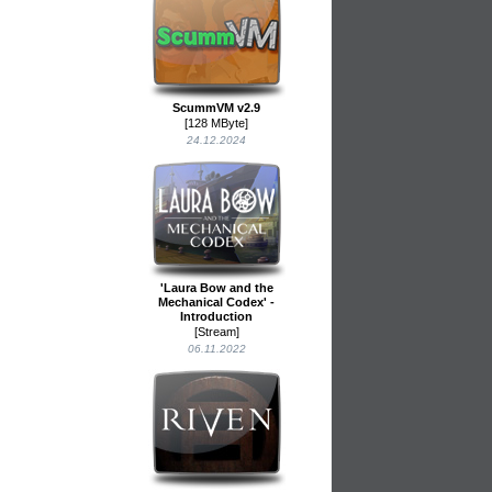
ScummVM v2.9
[128 MByte]
24.12.2024
'Laura Bow and the
Mechanical Codex' -
Introduction
[Stream]
06.11.2022