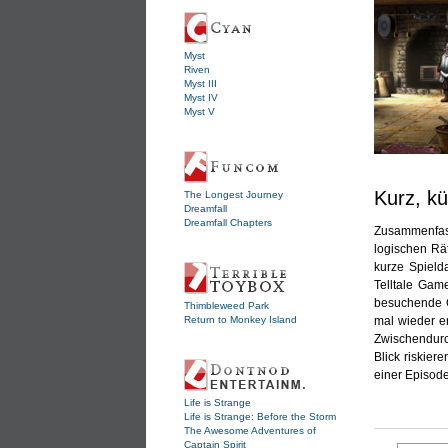
Myst
Riven
Myst III
Myst IV
Myst V
Kurz, kü
The Longest Journey
Dreamfall
Dreamfall Chapters
Zusammenfas
logischen Rä
kurze Spield
Telltale Gam
besuchende O
Thimbleweed Park
Return to Monkey Island
mal wieder er
Zwischendurc
Blick riskier
einer Episod
Life is Strange
Life is Strange: Before the Storm
The Awesome Adventures of
Captain Spirit