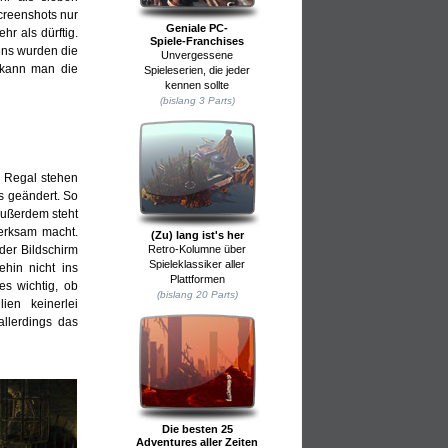
creenshots nur
Geniale PC-
hr als dürftig.
Spiele-Franchises
ens wurden die
Unvergessene
 kann man die
Spieleserien, die jeder
kennen sollte
(bislang 3 Parts)
m Regal stehen
ts geändert. So
Außerdem steht
merksam macht.
(Zu) lang ist's her
 der Bildschirm
Retro-Kolumne über
Spieleklassiker aller
hin nicht ins
Plattformen
es wichtig, ob
(bislang 20 Parts)
ien keinerlei
llerdings das
Die besten 25
Adventures aller Zeiten