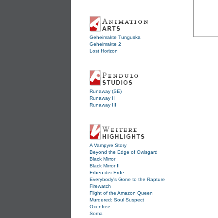
Geheimakte Tunguska
Geheimakte 2
Lost Horizon
Runaway (SE)
Runaway II
Runaway III
A Vampyre Story
Beyond the Edge of Owlsgard
Black Mirror
Black Mirror II
Erben der Erde
Everybody's Gone to the Rapture
Firewatch
Flight of the Amazon Queen
Murdered: Soul Suspect
Oxenfree
Soma