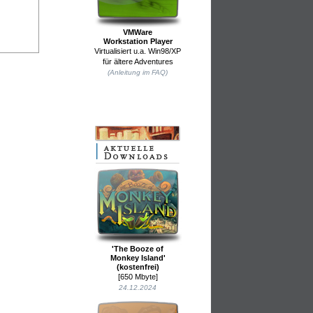
VMWare
Workstation Player
Virtualisiert u.a. Win98/XP
für ältere Adventures
(Anleitung im FAQ)
'The Booze of
Monkey Island'
(kostenfrei)
[650 Mbyte]
24.12.2024