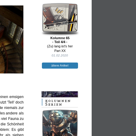
Kolumne 65
- Teil 4/4 -
(Zu) lang ist's her
Part XX
01.02.2020
ältere Artikel
e einen emsigen
tzt 'Tell' doch
de niemals zur
les andere als
 viel Fauna zu
 die Schönheit
blem: Es gibt
hr als sieben