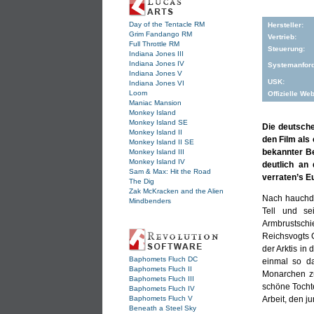
Day of the Tentacle RM
Hersteller:
Grim Fandango RM
Vertrieb:
Full Throttle RM
Steuerung:
Indiana Jones III
Indiana Jones IV
Systemanfor
Indiana Jones V
USK:
Indiana Jones VI
Loom
Offizielle Web
Maniac Mansion
Monkey Island
Monkey Island SE
Die deutsche
Monkey Island II
den Film als
Monkey Island II SE
bekannter B
Monkey Island III
Monkey Island IV
deutlich an
Sam & Max: Hit the Road
verraten’s E
The Dig
Zak McKracken and the Alien
Nach hauchdü
Mindbenders
Tell und se
Armbrustschi
Reichsvogts G
der Arktis in
Baphomets Fluch DC
einmal so d
Baphomets Fluch II
Monarchen zu
Baphomets Fluch III
schöne Tochte
Baphomets Fluch IV
Baphomets Fluch V
Arbeit, den j
Beneath a Steel Sky