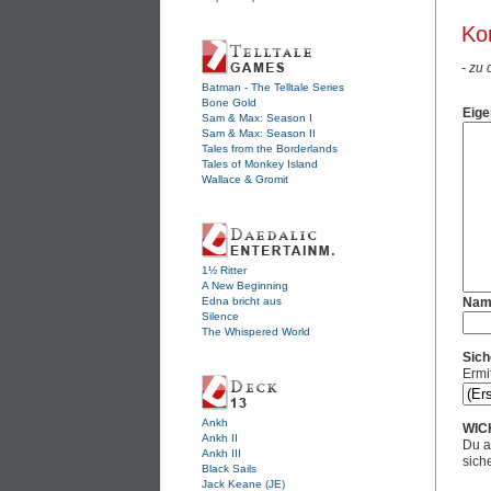
Ko
- zu
Batman - The Telltale Series
Bone Gold
Eige
Sam & Max: Season I
Sam & Max: Season II
Tales from the Borderlands
Tales of Monkey Island
Wallace & Gromit
1½ Ritter
A New Beginning
Edna bricht aus
Nam
Silence
The Whispered World
Sich
Ermi
Ankh
WIC
Ankh II
Du a
Ankh III
sich
Black Sails
Jack Keane (JE)