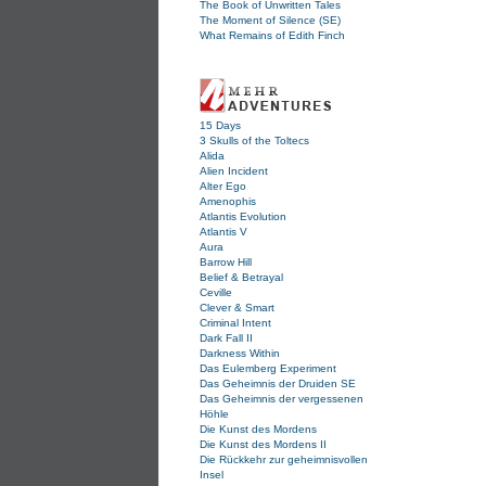
The Book of Unwritten Tales
The Moment of Silence (SE)
What Remains of Edith Finch
15 Days
3 Skulls of the Toltecs
Alida
Alien Incident
Alter Ego
Amenophis
Atlantis Evolution
Atlantis V
Aura
Barrow Hill
Belief & Betrayal
Ceville
Clever & Smart
Criminal Intent
Dark Fall II
Darkness Within
Das Eulemberg Experiment
Das Geheimnis der Druiden SE
Das Geheimnis der vergessenen
Höhle
Die Kunst des Mordens
Die Kunst des Mordens II
Die Rückkehr zur geheimnisvollen
Insel