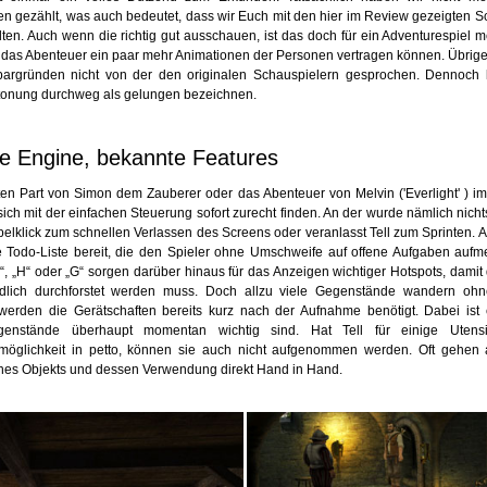
en gezählt, was auch bedeutet, dass wir Euch mit den hier im Review gezeigten S
lten. Auch wenn die richtig gut ausschauen, ist das doch für ein Adventurespiel me
 das Abenteuer ein paar mehr Animationen der Personen vertragen können. Übrig
pargründen nicht von der den originalen Schauspielern gesprochen. Dennoch
tonung durchweg als gelungen bezeichnen.
e Engine, bekannte Features
ten Part von Simon dem Zauberer oder das Abenteuer von Melvin ('Everlight' ) i
 sich mit der einfachen Steuerung sofort zurecht finden. An der wurde nämlich nich
pelklick zum schnellen Verlassen des Screens oder veranlasst Tell zum Sprinten. 
ne Todo-Liste bereit, die den Spieler ohne Umschweife auf offene Aufgaben auf
“, „H“ oder „G“ sorgen darüber hinaus für das Anzeigen wichtiger Hotspots, damit
dlich durchforstet werden muss. Doch allzu viele Gegenstände wandern ohne
t werden die Gerätschaften bereits kurz nach der Aufnahme benötigt. Dabei ist 
enstände überhaupt momentan wichtig sind. Hat Tell für einige Utensil
glichkeit in petto, können sie auch nicht aufgenommen werden. Oft gehen a
nes Objekts und dessen Verwendung direkt Hand in Hand.