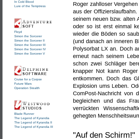
In Cold Blood
Roger zahlloser Vergehen 
Lure of the Temptress
aus der Offizierslaufbahn.
seinem neuen bzw. alten 
oder so ist erst einmal 
Floyd
wieder die Böden so sau
Simon the Sorcerer
(und danach an inneren Blu
Simon the Sorcerer II
Simon the Sorcerer III
Polysorbat LX an. Doch au
Simon the Sorcerer IV
Simon the Sorcerer V
erneut nach seinem Leben
schon zwei Schläger ber
knapper Not kann Roger m
entkommen. Doch das Glü
Cruise for a Corpse
Future Wars
Explosion ums Leben. Ode
Operation Stealth
ComPost-Nachricht von d
begleichen und das Fra
verrückten Wissenschaf
Blade Runner
gehegten Menschheitswuns
The Legend of Kyrandia
The Legend of Kyrandia II
The Legend of Kyrandia III
"Auf den Schirm!"