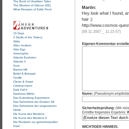
The Book of Unwritten Tales
The Moment of Silence (SE)
Martin:
What Remains of Edith Finch
Hey look what I found, a
hair :)
http://www.cosmos-ques
(09.11.2007 _ 11:23:57)
15 Days
3 Skulls of the Toltecs
Alida
Eigenen Kommentar erstelle
Alien Incident
Alter Ego
Amenophis
Atlantis Evolution
Atlantis V
Aura
Barrow Hill
Belief & Betrayal
Ceville
Clever & Smart
Criminal Intent
Dark Fall II
Name:
(Pseudonym empfohle
Darkness Within
Das Eulemberg Experiment
Das Geheimnis der Druiden SE
Das Geheimnis der vergessenen
Sicherheitsprüfung:
(Wir müs
Höhle
Ermittle folgendes Ergebnis:
W
Die Kunst des Mordens
Die Kunst des Mordens II
Die Rückkehr zur geheimnisvollen
Insel
WICHTIGER HINWEIS: