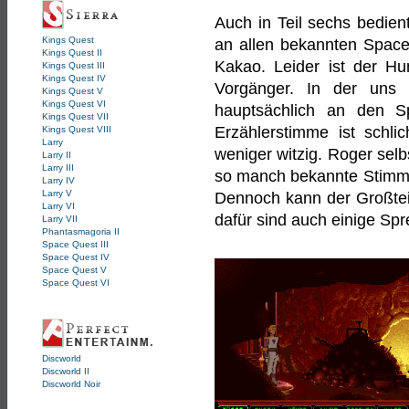
Auch in Teil sechs bedient
Kings Quest
an allen bekannten Spac
Kings Quest II
Kakao. Leider ist der H
Kings Quest III
Kings Quest IV
Vorgänger. In der uns 
Kings Quest V
Kings Quest VI
hauptsächlich an den Sp
Kings Quest VII
Erzählerstimme ist schl
Kings Quest VIII
Larry
weniger witzig. Roger selb
Larry II
Larry III
so manch bekannte Stimme
Larry IV
Larry V
Dennoch kann der Großteil
Larry VI
dafür sind auch einige Spr
Larry VII
Phantasmagoria II
Space Quest III
Space Quest IV
Space Quest V
Space Quest VI
Discworld
Discworld II
Discworld Noir