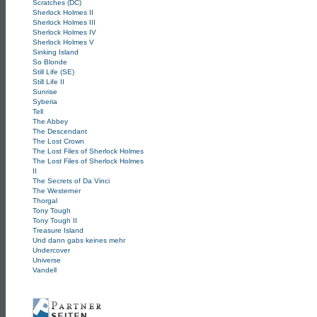
Scratches (DC)
Sherlock Holmes II
Sherlock Holmes III
Sherlock Holmes IV
Sherlock Holmes V
Sinking Island
So Blonde
Still Life (SE)
Still Life II
Sunrise
Syberia
Tell
The Abbey
The Descendant
The Lost Crown
The Lost Files of Sherlock Holmes
The Lost Files of Sherlock Holmes
II
The Secrets of Da Vinci
The Westerner
Thorgal
Tony Tough
Tony Tough II
Treasure Island
Und dann gabs keines mehr
Undercover
Universe
Vandell