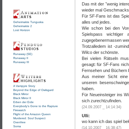
Das mit der "wenig inter
wieder mal Geschmacks
Für SF-Fans ist das Spi
alles und jedes.
Geheimakte Tunguska
Geheimakte 2
Wie schon bei den Vorg
Lost Horizon
Spielspass wichtiger 
zugegebenermassen wen
Trotzalledem ist -zumin
Wilco der schönste.
Runaway (SE)
Bei vielen Rätseln mu
Runaway II
Runaway III
gesagt: für SF-Fans nich
Fernsehen und Büchern 
Aus meiner Sicht eine
unseren besenschwinge
A Vampyre Story
haben.
Beyond the Edge of Owlsgard
Für Neueinsteiger ins W
Black Mirror
Black Mirror II
sich zurechtzufinden.
Erben der Erde
Everybody's Gone to the Rapture
(24.09.2007 _ 14:14:34)
Firewatch
Flight of the Amazon Queen
Ulli:
Murdered: Soul Suspect
wo kann ich das spiel b
Oxenfree
Soma
(14.10.2007 _ 16:38:47)