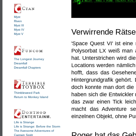
Myst
Riven
Myst III
Verwirrende Rätse
Myst IV
Myst V
'Space Quest VI' ist eine
Polysorbat LX weiß man al
hat. Unterstrichen wird d
The Longest Journey
Dreamfall
Locations werden nämlich
Dreamfall Chapters
hofft, dass das Gesehene
Hintergrundgrafik gehört.
doch konnte man dort die
Thimbleweed Park
haben sich die Entwickler 
Return to Monkey Island
das zwar einen Tick leic
macht das Adventure se
einzelnen Objekt, ohne Pu
Life is Strange
Life is Strange: Before the Storm
The Awesome Adventures of
Roger hat das Geb
Captain Spirit