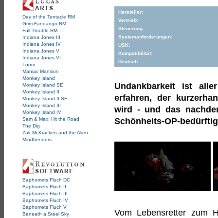
Hersteller:
Day of the Tentacle RM
Vertrieb:
Grim Fandango RM
Steuerung:
Full Throttle RM
Systemanforderungen:
Indiana Jones III
Indiana Jones IV
USK:
Indiana Jones V
Kompatibilität:
Indiana Jones VI
Deutsch:
Loom
Maniac Mansion
Monkey Island
Undankbarkeit ist al
Monkey Island SE
Monkey Island II
erfahren, der kurzerha
Monkey Island II SE
Monkey Island III
wird - und das nachde
Monkey Island IV
Sam & Max: Hit the Road
Schönheits-OP-bedürfti
The Dig
Zak McKracken and the Alien
Mindbenders
Baphomets Fluch DC
Baphomets Fluch II
Baphomets Fluch III
Baphomets Fluch IV
Baphomets Fluch V
Vom Lebensretter zum H
Beneath a Steel Sky