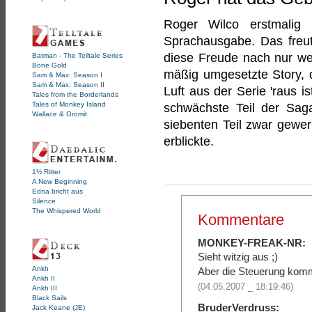
Roger Wilco erstmalig i
Sprachausgabe. Das freut
diese Freude nach nur we
Batman - The Telltale Series
Bone Gold
mäßig umgesetzte Story, d
Sam & Max: Season I
Sam & Max: Season II
Luft aus der Serie 'raus i
Tales from the Borderlands
Tales of Monkey Island
schwächste Teil der Sag
Wallace & Gromit
siebenten Teil zwar gewer
erblickte.
1½ Ritter
A New Beginning
Edna bricht aus
Silence
The Whispered World
Kommentare
MONKEY-FREAK-NR:
Sieht witzig aus ;)
Ankh
Aber die Steuerung komm
Ankh II
(04.05.2007 _ 18:19:46)
Ankh III
Black Sails
BruderVerdruss:
Jack Keane (JE)