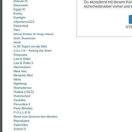
Dracula III
Du akzeptierst mit diesem K
Dreamweb
sicherheitshalber vorher und k
Egypt III
Evany
Everlight
eXperience112
Fahrenheit
HTM
Flies
Ghost Pirates of Vooju Island
Goin' Downtown
Hook
In 80 Tagen um die Welt
J.U.L.I.A. - Among the Stars
Keepsake
Law & Order
Law & Order II
Machinarium
Mata Hari
Memento Mori
Nibiru
Nightlong
Nostradamus
Outlast (+DLC)
Overclocked
Paradise
Penumbra II
Perry Rhodan
P·O·L·L·E·N
Reise zum Zentrum des Mondes
Reprobates
Salammbo
Schizm II