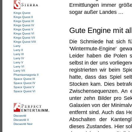
Ermittlungen immer größe
sogar außer Landes …
Kings Quest
Kings Quest II
Kings Quest III
Kings Quest IV
Gute Engine mit a
Kings Quest V
Kings Quest VI
Kings Quest VII
Die Schmiede hat sich f
Kings Quest VIII
Larry
'Wintermute-Engine' gewa
Larry II
Larry III
Leider haben die Polen s
Larry IV
selbst in der uns vorliege
Larry V
Larry VI
registrierten wir beim Sp
Larry VII
Phantasmagoria II
hatte, dass das Spiel s
Space Quest III
Stocken kam. Dies betraf
Space Quest IV
Space Quest V
Zwischensequenzen. An e
Space Quest VI
unter zehn Bilder pro Se
Galaxien von der Minimalv
entfernt sind. Auch das He
Discworld
Abschalten der Kantengl
Discworld II
Discworld Noir
dieses Zustandes. Hier so