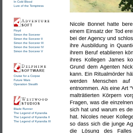
In Cold Blood
Lure of the Temptress
Nicole Bonnet hatte bere
einem Einsatz der Tod erei
Floyd
Simon the Sorcerer
bei der Agency und schlos
Simon the Sorcerer II
Simon the Sorcerer III
ihre Ausbildung in Quant
Simon the Sorcerer IV
Simon the Sorcerer V
ihrem Beruf etablieren kö
ihres Kollegen James kon
Grund dem Agenten Nick
kann. Ein Ritualmörder hä
Cruise for a Corpse
werden Menschen auf
Future Wars
Operation Stealth
entnommen. Als eine Art 
malträtierten Körpern vor
Fragen, was die einzelnen
sich hat und warum es de
Blade Runner
The Legend of Kyrandia
hat. Nicoles neuer Kolleg
The Legend of Kyrandia II
The Legend of Kyrandia III
so dass sich die junge Age
die Lösung des Falles