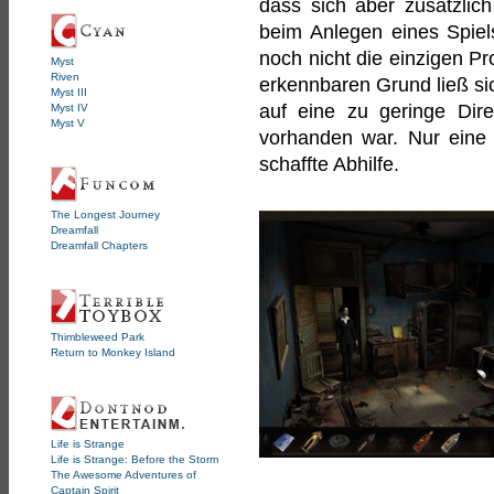
dass sich aber zusätzlic
beim Anlegen eines Spiel
noch nicht die einzigen P
Myst
Riven
erkennbaren Grund ließ sic
Myst III
auf eine zu geringe Direc
Myst IV
Myst V
vorhanden war. Nur eine 
schaffte Abhilfe.
The Longest Journey
Dreamfall
Dreamfall Chapters
Thimbleweed Park
Return to Monkey Island
Life is Strange
Life is Strange: Before the Storm
The Awesome Adventures of
Captain Spirit