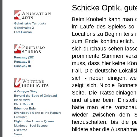
Schicke Optik, gut
Beim Knobeln kann man de
Geheimakte Tunguska
im Laufe des Spieles so 
Geheimakte 2
Lost Horizon
Locations zu Beginn teils 
zum Ende kontinuierlich. 
sich durchaus sehen lass
prominente Stimmen verzic
Runaway (SE)
Runaway II
muss, dass hier keine Kön
Runaway III
Fall. Die deutsche Lokali
sich - neben einigen, w
zeigt sich Nicole Bonne
Seite. Die Rätseleinlagen
A Vampyre Story
Beyond the Edge of Owlsgard
und alleine beim Einstel
Black Mirror
Black Mirror II
hätte man eine Vorscha
Erben der Erde
Everybody's Gone to the Rapture
wieder zwischen dem S
Firewatch
herzuschalten, bis die p
Flight of the Amazon Queen
Murdered: Soul Suspect
bildete aber die Ausnahme
Oxenfree
Soma