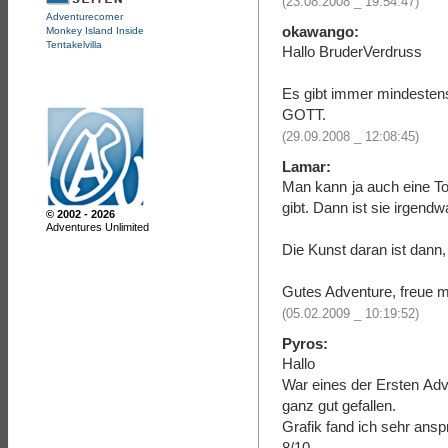
(23.08.2008 _ 19:54:47)
Adventurecorner
okawango:
Monkey Island Inside
Tentakelvilla
Hallo BruderVerdruss
Es gibt immer mindesten
GOTT.
(29.09.2008 _ 12:08:45)
Lamar:
Man kann ja auch eine T
gibt. Dann ist sie irgend
© 2002 - 2026
Adventures Unlimited
Die Kunst daran ist dann,
Gutes Adventure, freue mi
(05.02.2009 _ 10:19:52)
Pyros:
Hallo
War eines der Ersten Adv
ganz gut gefallen.
Grafik fand ich sehr ansp
8/10