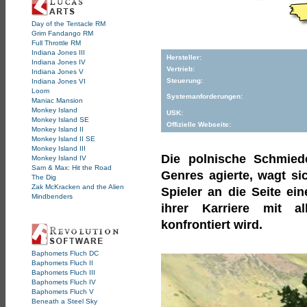
Day of the Tentacle RM
Grim Fandango RM
Full Throttle RM
Indiana Jones III
Hersteller:
Indiana Jones IV
Vertrieb:
Indiana Jones V
Steuerung:
Indiana Jones VI
Loom
Systemanforderungen:
Maniac Mansion
Monkey Island
USK:
Monkey Island SE
Offizielle Webseite:
Monkey Island II
Monkey Island II SE
Monkey Island III
Die polnische Schmiede 
Monkey Island IV
Sam & Max: Hit the Road
Genres agierte, wagt si
The Dig
Zak McKracken and the Alien
Spieler an die Seite ei
Mindbenders
ihrer Karriere mit a
konfrontiert wird.
Baphomets Fluch DC
Baphomets Fluch II
Baphomets Fluch III
Baphomets Fluch IV
Baphomets Fluch V
Beneath a Steel Sky