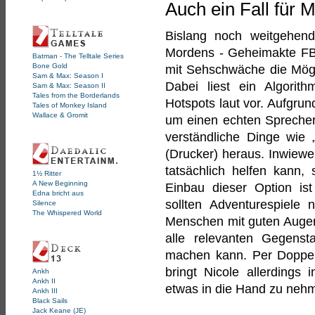
Auch ein Fall für
Bislang noch weitgehend 
Mordens - Geheimakte FBI
Batman - The Telltale Series
Bone Gold
mit Sehschwäche die Mögli
Sam & Max: Season I
Dabei liest ein Algorit
Sam & Max: Season II
Tales from the Borderlands
Hotspots laut vor. Aufgrun
Tales of Monkey Island
Wallace & Gromit
um einen echten Sprecher 
verständliche Dinge wie 
(Drucker) heraus. Inwiew
tatsächlich helfen kann, 
1½ Ritter
A New Beginning
Einbau dieser Option is
Edna bricht aus
sollten Adventurespiele 
Silence
The Whispered World
Menschen mit guten Augen
alle relevanten Gegenst
machen kann. Per Doppelk
bringt Nicole allerdings
Ankh
Ankh II
etwas in die Hand zu neh
Ankh III
Black Sails
Jack Keane (JE)