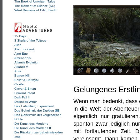
The Book of Unwritten Tales
The Moment of Silence (SE)
What Remains of Edith Finch
15 Days
3 Skulls of the Toltecs
Alida
Alien Incident
Alter Ego
Amenophis
Atlantis Evolution
Atlantis V
Aura
Barrow Hill
Belief & Betrayal
Ceville
Gelungenes Erstli
Clever & Smart
Criminal Intent
Dark Fall II
Wenn man bedenkt, dass es 
Darkness Within
Das Eulemberg Experiment
in die Welt der Abenteue
Das Geheimnis der Druiden SE
Das Geheimnis der vergessenen
eigentlich nur gratulier
Höhle
spontan zwar lediglich nur
Die Kunst des Mordens
Die Kunst des Mordens II
mit fortlaufender Zeit. 
Die Rückkehr zur geheimnisvollen
Insel
vereinsamt. Dann kamen n