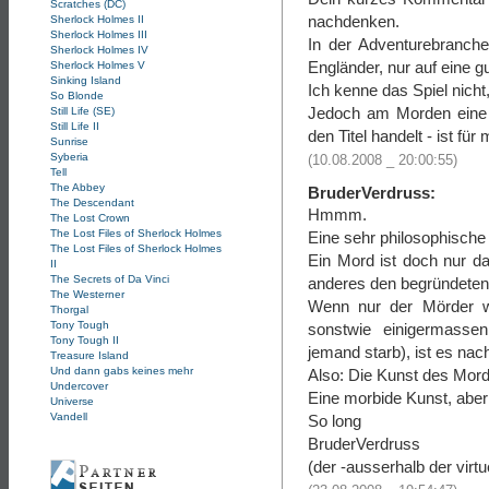
Scratches (DC)
nachdenken.
Sherlock Holmes II
Sherlock Holmes III
In der Adventurebranche
Sherlock Holmes IV
Engländer, nur auf eine gut
Sherlock Holmes V
Sinking Island
Ich kenne das Spiel nicht,
So Blonde
Jedoch am Morden eine 
Still Life (SE)
Still Life II
den Titel handelt - ist fü
Sunrise
Syberia
(10.08.2008 _ 20:00:55)
Tell
The Abbey
BruderVerdruss:
The Descendant
Hmmm.
The Lost Crown
The Lost Files of Sherlock Holmes
Eine sehr philosophische
The Lost Files of Sherlock Holmes
Ein Mord ist doch nur 
II
The Secrets of Da Vinci
anderes den begründeten V
The Westerner
Wenn nur der Mörder we
Thorgal
Tony Tough
sonstwie einigermasse
Tony Tough II
jemand starb), ist es nach
Treasure Island
Und dann gabs keines mehr
Also: Die Kunst des Morde
Undercover
Eine morbide Kunst, aber
Universe
Vandell
So long
BruderVerdruss
(der -ausserhalb der virt