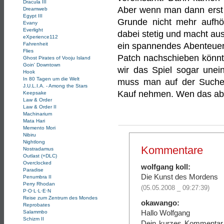
Dracula III
Aber wenn man dann erst e
Dreamweb
Egypt III
Grunde nicht mehr aufhör
Evany
Everlight
dabei stetig und macht aus
eXperience112
Fahrenheit
ein spannendes Abenteuers
Flies
Patch nachschieben könnte
Ghost Pirates of Vooju Island
Goin' Downtown
wir das Spiel sogar unei
Hook
In 80 Tagen um die Welt
muss man auf der Suche
J.U.L.I.A. - Among the Stars
Kauf nehmen. Wen das aber
Keepsake
Law & Order
Law & Order II
Machinarium
Mata Hari
Memento Mori
Nibiru
Nightlong
Kommentare
Nostradamus
Outlast (+DLC)
Overclocked
wolfgang koll:
Paradise
Die Kunst des Mordens
Penumbra II
Perry Rhodan
(05.05.2008 _ 09:27:39)
P·O·L·L·E·N
Reise zum Zentrum des Mondes
okawango:
Reprobates
Hallo Wolfgang
Salammbo
Schizm II
Dein kurzes Kommentar 