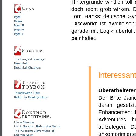
Hintergründe wirklich tol
doch recht grob wirken. 
Tom Hanks' deutsche Syn
Myst
Riven
'Discworld' ist zweifelso
Myst III
gerade mit Logik überfüll
Myst IV
Myst V
beinhaltet.
The Longest Journey
Dreamfall
Dreamfall Chapters
Interessan
Überarbeitete
Thimbleweed Park
Der Brite Jame
Return to Monkey Island
daran geset
Enhancement P
Adventures h
Life is Strange
aufzulegen. 
Life is Strange: Before the Storm
The Awesome Adventures of
unkomprimier
Captain Spirit