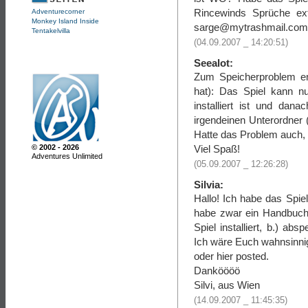
Rincewinds Sprüche ext
Adventurecorner
Monkey Island Inside
sarge@mytrashmail.com
Tentakelvilla
(04.09.2007 _ 14:20:51)
Seealot:
Zum Speicherproblem em
hat): Das Spiel kann n
installiert ist und dan
irgendeinen Unterordner (
Hatte das Problem auch, ab
Viel Spaß!
© 2002 - 2026
Adventures Unlimited
(05.09.2007 _ 12:26:28)
Silvia:
Hallo! Ich habe das Spie
habe zwar ein Handbuch 
Spiel installiert, b.) abs
Ich wäre Euch wahnsinnig
oder hier posted.
Danköööö
Silvi, aus Wien
(14.09.2007 _ 11:45:35)