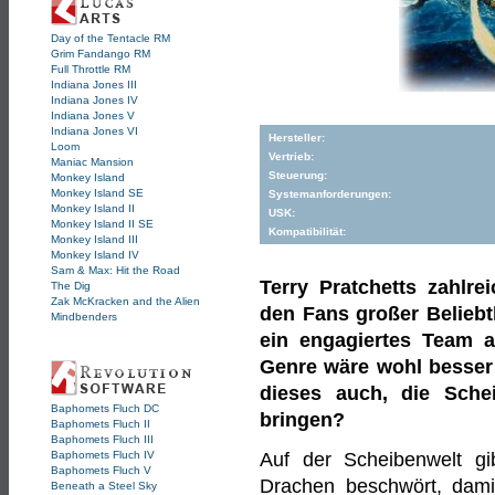
Day of the Tentacle RM
Grim Fandango RM
Full Throttle RM
Indiana Jones III
Indiana Jones IV
Indiana Jones V
Indiana Jones VI
Hersteller:
Loom
Vertrieb:
Maniac Mansion
Steuerung:
Monkey Island
Monkey Island SE
Systemanforderungen:
Monkey Island II
USK:
Monkey Island II SE
Kompatibilität:
Monkey Island III
Monkey Island IV
Sam & Max: Hit the Road
Terry Pratchetts zahlre
The Dig
Zak McKracken and the Alien
den Fans großer Beliebth
Mindbenders
ein engagiertes Team 
Genre wäre wohl besser 
dieses auch, die Sch
Baphomets Fluch DC
bringen?
Baphomets Fluch II
Baphomets Fluch III
Baphomets Fluch IV
Auf der Scheibenwelt gi
Baphomets Fluch V
Drachen beschwört, dami
Beneath a Steel Sky