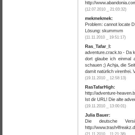
http://www.abandonia.co
(12.07.2010 _ 21:03:32)
mekmekmek:
Problem: cannot locate 
Lösung: skummvm
(11.11.2010 _ 19:51:17)
Ras_Tafar_I:
adventure.crack.to - Da 
dort glaube ich einmal 
schauen ;) Achja, die Sei
damit natürlich virenfrei. 
(19.11.2010 _ 12:58:13)
RasTafarHigh:
http://adventure-heaven.
Ist dir URL! Die alte adv
(19.11.2010 _ 13:00:01)
Julia Bauer:
Die deutsche Ver
http://www.trash4freakz.d
(21.11.2010 _ 11:21:38)