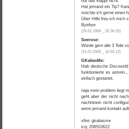
nur das klappt nicht.
Hat jemand ein Tip? Kan
möchte ich gerne einen h
Über Hilfe freu ich mich s
Byebye
(28.02.2009 _ 20:36:25)
Seerose:
Würde gern alle 3 Teile v
(15.03.2009 _ 16:55:12)
GKaliasMe:
Hab deutsche Discworld 
funktionierte es astrein
einfach gestartet.
naja mein problem liegt mi
geht aber der nicht nac
nachhinein nicht configu
wenn jemand kontakt auf
xfire: gkaliasme
icq: 208553622