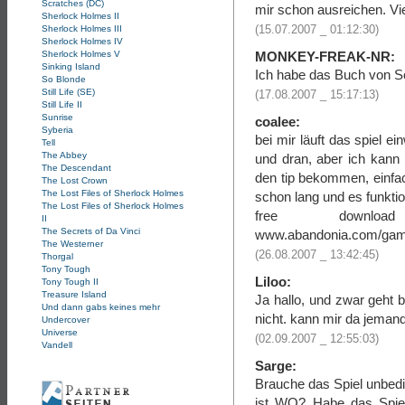
Scratches (DC)
mir schon ausreichen. Vie
Sherlock Holmes II
(15.07.2007 _ 01:12:30)
Sherlock Holmes III
Sherlock Holmes IV
MONKEY-FREAK-NR:
Sherlock Holmes V
Sinking Island
Ich habe das Buch von S
So Blonde
Still Life (SE)
(17.08.2007 _ 15:17:13)
Still Life II
Sunrise
coalee:
Syberia
bei mir läuft das spiel 
Tell
The Abbey
und dran, aber ich kann
The Descendant
den tip bekommen, einfa
The Lost Crown
The Lost Files of Sherlock Holmes
schon lang und es funktio
The Lost Files of Sherlock Holmes
free downloa
II
The Secrets of Da Vinci
www.abandonia.com/game
The Westerner
(26.08.2007 _ 13:42:45)
Thorgal
Tony Tough
Liloo:
Tony Tough II
Treasure Island
Ja hallo, und zwar geht b
Und dann gabs keines mehr
nicht. kann mir da jemand
Undercover
Universe
(02.09.2007 _ 12:55:03)
Vandell
Sarge:
Brauche das Spiel unbedi
ist WO? Habe das Spiel