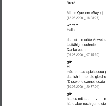
*freu*.
Miene Quellen: eBay ;-)
(12.06.2009 _ 18:28:27)
walter:
Hallo,
das ist die dritte Anweis
lauffähig beschreibt.
Danke euch
(26.06.2009 _ 07:15:30)
gü:
HI
möchte das spiel soooo 
das ich immer die gleic
"Discworld cannot locate
(10.07.2009 _ 20:37:04)
gü:
hab es mit scummvm h
hätte aber noch gerne d