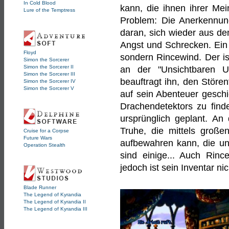
In Cold Blood
kann, die ihnen ihrer Mei
Lure of the Temptress
Problem: Die Anerkennun
daran, sich wieder aus de
Angst und Schrecken. Ein 
Floyd
sondern Rincewind. Der is
Simon the Sorcerer
Simon the Sorcerer II
an der "Unsichtbaren Un
Simon the Sorcerer III
beauftragt ihn, den Stören
Simon the Sorcerer IV
Simon the Sorcerer V
auf sein Abenteuer geschic
Drachendetektors zu finde
ursprünglich geplant. An
Truhe, die mittels groß
Cruise for a Corpse
Future Wars
aufbewahren kann, die un
Operation Stealth
sind einige... Auch Rinc
jedoch ist sein Inventar n
Blade Runner
The Legend of Kyrandia
The Legend of Kyrandia II
The Legend of Kyrandia III