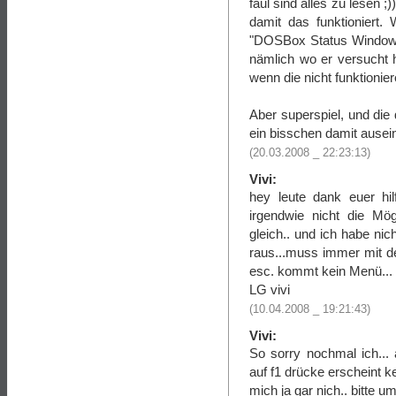
faul sind alles zu lese
damit das funktioniert
"DOSBox Status Window"
nämlich wo er versucht h
wenn die nicht funktionier
Aber superspiel, und die
ein bisschen damit auseina
(20.03.2008 _ 22:23:13)
Vivi:
hey leute dank euer hil
irgendwie nicht die Mög
gleich.. und ich habe ni
raus...muss immer mit de
esc. kommt kein Menü... 
LG vivi
(10.04.2008 _ 19:21:43)
Vivi:
So sorry nochmal ich... a
auf f1 drücke erscheint k
mich ja gar nich.. bitte um