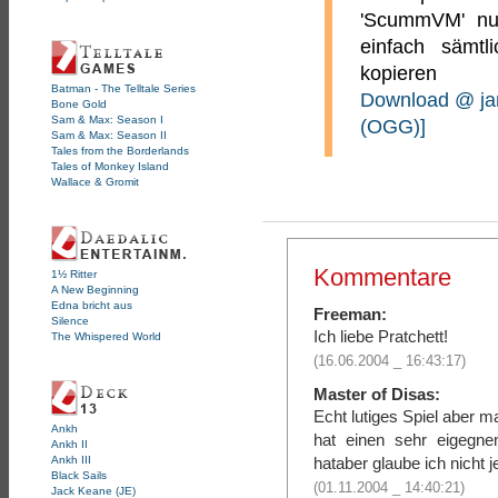
'ScummVM' nut
einfach sämtl
kopieren
Batman - The Telltale Series
Download @ ja
Bone Gold
Sam & Max: Season I
(OGG)]
Sam & Max: Season II
Tales from the Borderlands
Tales of Monkey Island
Wallace & Gromit
Kommentare
1½ Ritter
A New Beginning
Edna bricht aus
Freeman:
Silence
Ich liebe Pratchett!
The Whispered World
(16.06.2004 _ 16:43:17)
Master of Disas:
Echt lutiges Spiel aber 
Ankh
hat einen sehr eigegn
Ankh II
hataber glaube ich nicht 
Ankh III
Black Sails
(01.11.2004 _ 14:40:21)
Jack Keane (JE)