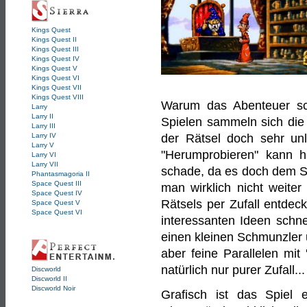
Kings Quest
Kings Quest II
Kings Quest III
Kings Quest IV
Kings Quest V
Kings Quest VI
Kings Quest VII
Kings Quest VIII
Warum das Abenteuer sch
Larry
Larry II
Spielen sammeln sich die
Larry III
der Rätsel doch sehr unl
Larry IV
Larry V
"Herumprobieren" kann h
Larry VI
Larry VII
schade, da es doch dem S
Phantasmagoria II
Space Quest III
man wirklich nicht weite
Space Quest IV
Rätsels per Zufall entdec
Space Quest V
Space Quest VI
interessanten Ideen schne
einen kleinen Schmunzler 
aber feine Parallelen mit
natürlich nur purer Zufall...
Discworld
Discworld II
Discworld Noir
Grafisch ist das Spiel 