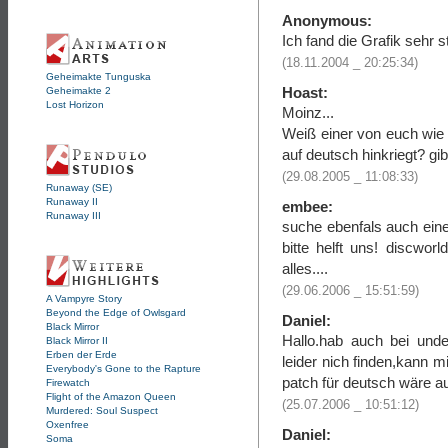
Anonymous:
Ich fand die Grafik sehr 
(18.11.2004 _ 20:25:34)
Geheimakte Tunguska
Hoast:
Geheimakte 2
Lost Horizon
Moinz...
Weiß einer von euch wie
auf deutsch hinkriegt? gi
(29.08.2005 _ 11:08:33)
Runaway (SE)
Runaway II
embee:
Runaway III
suche ebenfals auch eine
bitte helft uns! discworl
alles....
(29.06.2006 _ 15:51:59)
A Vampyre Story
Beyond the Edge of Owlsgard
Daniel:
Black Mirror
Hallo.hab auch bei und
Black Mirror II
Erben der Erde
leider nich finden,kann 
Everybody's Gone to the Rapture
patch für deutsch wäre a
Firewatch
Flight of the Amazon Queen
(25.07.2006 _ 10:51:12)
Murdered: Soul Suspect
Oxenfree
Daniel:
Soma