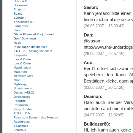
Dracula III
Dreamweb
Sason:
Egypt III
Kann jemand bitte einen 
Evany
Everlight
finde niochtmal die seite
eXperience112
(26.05.2007 _ 15:00:43)
Fahrenheit
Flies
Dan:
Ghost Pirates of Vooju Island
Goin' Downtown
@sason
Hook
http://www.the-underdog
In 80 Tagen um die Welt
J.U.L.I.A. - Among the Stars
(28.05.2007 _ 22:57:16)
Keepsake
Law & Order
Ado:
Law & Order II
Bei f1 öffnet sich zwar 
Machinarium
Mata Hari
speichern. Ich kann Z
Memento Mori
Bestätigen klicke, dann s
Nibiru
Nightlong
(03.06.2007 _ 20:17:28)
Nostradamus
Outlast (+DLC)
Deamon:
Overclocked
Paradise
Hallo auch Bei der Ve
Penumbra II
einstellen auch nicht mit
Perry Rhodan
P·O·L·L·E·N
(04.07.2007 _ 12:32:05)
Reise zum Zentrum des Mondes
Reprobates
Bulldozer80:
Salammbo
Hi, ich kann auch keine
Schizm II