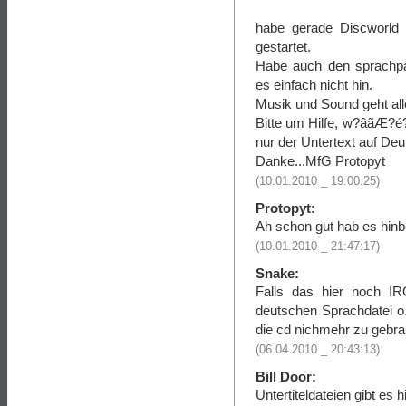
habe gerade Discworld
gestartet.
Habe auch den sprachpa
es einfach nicht hin.
Musik und Sound geht alle
Bitte um Hilfe, w?âãÆ?é
nur der Untertext auf Deut
Danke...MfG Protopyt
(10.01.2010 _ 19:00:25)
Protopyt:
Ah schon gut hab es hi
(10.01.2010 _ 21:47:17)
Snake:
Falls das hier noch I
deutschen Sprachdatei o.ä
die cd nichmehr zu gebra
(06.04.2010 _ 20:43:13)
Bill Door:
Untertiteldateien gibt es h