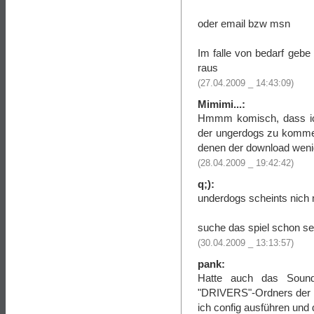
oder email bzw msn
Im falle von bedarf gebe
raus
(27.04.2009 _ 14:43:09)
Mimimi...:
Hmmm komisch, dass ich 
der ungerdogs zu kommen 
denen der download wenig
(28.04.2009 _ 19:42:42)
q;):
underdogs scheints nich 
suche das spiel schon sei
(30.04.2009 _ 13:13:57)
pank:
Hatte auch das Sound
"DRIVERS"-Ordners der C
ich config ausführen un