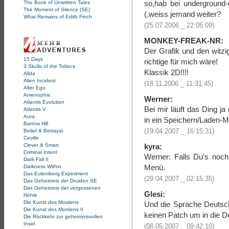
so,hab bei underground-d
The Book of Unwritten Tales
The Moment of Silence (SE)
(.weiss jemand weiter?
What Remains of Edith Finch
(25.07.2006 _ 22:05:09)
MONKEY-FREAK-NR:
Der Grafik und den witzi
15 Days
richtige für mich wäre!
3 Skulls of the Toltecs
Klassik 2D!!!!
Alida
Alien Incident
(18.11.2006 _ 11:31:45)
Alter Ego
Amenophis
Werner:
Atlantis Evolution
Bei mir läuft das Ding j
Atlantis V
Aura
in ein Speichern/Laden-
Barrow Hill
(19.04.2007 _ 16:15:31)
Belief & Betrayal
Ceville
kyra:
Clever & Smart
Criminal Intent
Werner: Falls Du's noch
Dark Fall II
Menü.
Darkness Within
Das Eulemberg Experiment
(29.04.2007 _ 02:15:35)
Das Geheimnis der Druiden SE
Das Geheimnis der vergessenen
Glesi:
Höhle
Die Kunst des Mordens
Und die Sprache Deutsc
Die Kunst des Mordens II
keinen Patch um in die 
Die Rückkehr zur geheimnisvollen
Insel
(08.05.2007 _ 09:42:10)