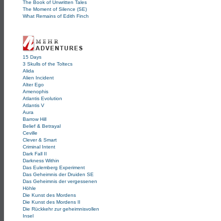
The Book of Unwritten Tales
The Moment of Silence (SE)
What Remains of Edith Finch
15 Days
3 Skulls of the Toltecs
Alida
Alien Incident
Alter Ego
Amenophis
Atlantis Evolution
Atlantis V
Aura
Barrow Hill
Belief & Betrayal
Ceville
Clever & Smart
Criminal Intent
Dark Fall II
Darkness Within
Das Eulemberg Experiment
Das Geheimnis der Druiden SE
Das Geheimnis der vergessenen
Höhle
Die Kunst des Mordens
Die Kunst des Mordens II
Die Rückkehr zur geheimnisvollen
Insel