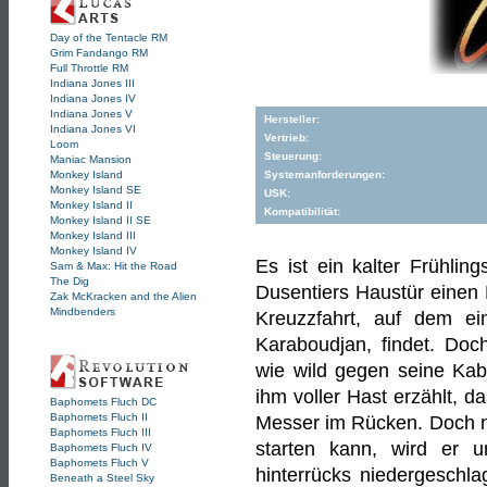
Day of the Tentacle RM
Grim Fandango RM
Full Throttle RM
Indiana Jones III
Indiana Jones IV
Indiana Jones V
Hersteller:
Indiana Jones VI
Vertrieb:
Loom
Steuerung:
Maniac Mansion
Monkey Island
Systemanforderungen:
Monkey Island SE
USK:
Monkey Island II
Kompatibilität:
Monkey Island II SE
Monkey Island III
Monkey Island IV
Es ist ein kalter Frühlin
Sam & Max: Hit the Road
The Dig
Dusentiers Haustür einen B
Zak McKracken and the Alien
Mindbenders
Kreuzzfahrt, auf dem ein
Karaboudjan, findet. D
wie wild gegen seine Kabi
ihm voller Hast erzählt, da
Baphomets Fluch DC
Baphomets Fluch II
Messer im Rücken. Doch n
Baphomets Fluch III
starten kann, wird er u
Baphomets Fluch IV
Baphomets Fluch V
hinterrücks niedergeschl
Beneath a Steel Sky