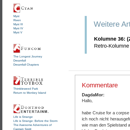
Myst
Riven
Weitere Ar
Myst III
Myst IV
Myst V
Kolumne 36: (Zu
Retro-Kolumne ü
The Longest Journey
Dreamfall
Dreamfall Chapters
Kommentare
Thimbleweed Park
Return to Monkey Island
DagdaMor:
Hallo,
habe Cruise for a corps
Life is Strange
ich noch nicht herausgef
Life is Strange: Before the Storm
wie man den Spielstand 
The Awesome Adventures of
Captain Spirit