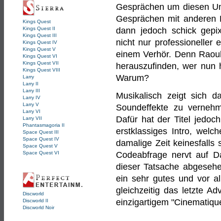
Gesprächen um diesen Um
Gesprächen mit anderen P
Kings Quest
dann jedoch schick gepix
Kings Quest II
Kings Quest III
nicht nur professioneller
Kings Quest IV
Kings Quest V
einem Verhör. Denn Raoul
Kings Quest VI
Kings Quest VII
herauszufinden, wer nun 
Kings Quest VIII
Warum?
Larry
Larry II
Larry III
Musikalisch zeigt sich da
Larry IV
Larry V
Soundeffekte zu vernehm
Larry VI
Dafür hat der Titel jedoc
Larry VII
Phantasmagoria II
erstklassiges Intro, welc
Space Quest III
Space Quest IV
damalige Zeit keinesfalls 
Space Quest V
Codeabfrage nervt auf D
Space Quest VI
dieser Tatsache abgesehen
ein sehr gutes und vor a
gleichzeitig das letzte A
Discworld
einzigartigem "Cinematiqu
Discworld II
Discworld Noir