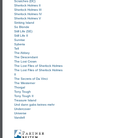
Scratches (DC)
Sherlock Holmes II
Sherlock Holmes III
Sherlock Holmes IV
Sherlock Holmes V
Sinking Island
So Blonde
Still Life (SE)
Still Life II
Sunrise
Syberia
Tell
The Abbey
The Descendant
The Lost Crown
The Lost Files of Sherlock Holmes
The Lost Files of Sherlock Holmes
II
The Secrets of Da Vinci
The Westerner
Thorgal
Tony Tough
Tony Tough II
Treasure Island
Und dann gabs keines mehr
Undercover
Universe
Vandell