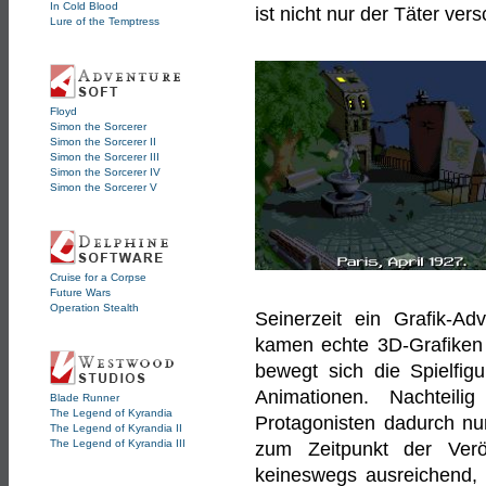
In Cold Blood
ist nicht nur der Täter v
Lure of the Temptress
Floyd
Simon the Sorcerer
Simon the Sorcerer II
Simon the Sorcerer III
Simon the Sorcerer IV
Simon the Sorcerer V
Cruise for a Corpse
Future Wars
Operation Stealth
Seinerzeit ein Grafik-A
kamen echte 3D-Grafiken 
bewegt sich die Spielfig
Animationen. Nachteil
Blade Runner
The Legend of Kyrandia
Protagonisten dadurch nu
The Legend of Kyrandia II
The Legend of Kyrandia III
zum Zeitpunkt der Verö
keineswegs ausreichend,