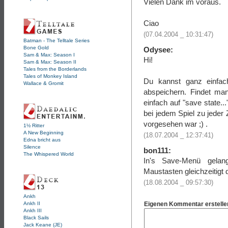
Vielen Dank im voraus.
Ciao
(07.04.2004 _ 10:31:47)
Batman - The Telltale Series
Bone Gold
Odysee:
Sam & Max: Season I
Hi!
Sam & Max: Season II
Tales from the Borderlands
Tales of Monkey Island
Du kannst ganz einfa
Wallace & Gromit
abspeichern. Findet man
einfach auf "save state..
bei jedem Spiel zu jeder
vorgesehen war ;) .
1½ Ritter
A New Beginning
(18.07.2004 _ 12:37:41)
Edna bricht aus
Silence
bon111:
The Whispered World
In's Save-Menü gela
Maustasten gleichzeitigt 
(18.08.2004 _ 09:57:30)
Ankh
Eigenen Kommentar erstelle
Ankh II
Ankh III
Black Sails
Jack Keane (JE)