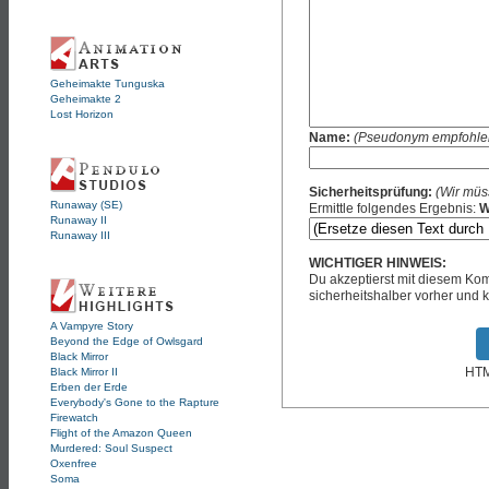
Geheimakte Tunguska
Geheimakte 2
Lost Horizon
Name:
(Pseudonym empfohle
Sicherheitsprüfung:
(Wir müs
Runaway (SE)
Ermittle folgendes Ergebnis:
W
Runaway II
Runaway III
WICHTIGER HINWEIS:
Du akzeptierst mit diesem K
sicherheitshalber vorher und k
A Vampyre Story
Beyond the Edge of Owlsgard
Black Mirror
HTML
Black Mirror II
Erben der Erde
Everybody's Gone to the Rapture
Firewatch
Flight of the Amazon Queen
Murdered: Soul Suspect
Oxenfree
Soma