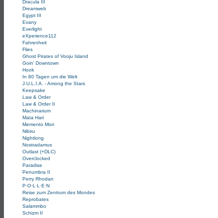
Dracula III
Dreamweb
Egypt III
Evany
Everlight
eXperience112
Fahrenheit
Flies
Ghost Pirates of Vooju Island
Goin' Downtown
Hook
In 80 Tagen um die Welt
J.U.L.I.A. - Among the Stars
Keepsake
Law & Order
Law & Order II
Machinarium
Mata Hari
Memento Mori
Nibiru
Nightlong
Nostradamus
Outlast (+DLC)
Overclocked
Paradise
Penumbra II
Perry Rhodan
P·O·L·L·E·N
Reise zum Zentrum des Mondes
Reprobates
Salammbo
Schizm II