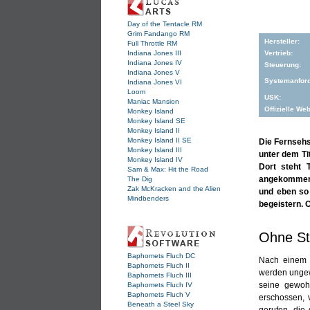
Day of the Tentacle RM
Grim Fandango RM
Hersteller:
Full Throttle RM
Indiana Jones III
Vertrieb:
Indiana Jones IV
Steuerung:
Indiana Jones V
Systemanfor
Indiana Jones VI
Loom
USK:
Maniac Mansion
Offizielle Web
Monkey Island
Monkey Island SE
Monkey Island II
Monkey Island II SE
Die Fernsehs
Monkey Island III
unter dem Ti
Monkey Island IV
Dort steht 
Sam & Max: Hit the Road
angekommen s
The Dig
Zak McKracken and the Alien
und eben so
Mindbenders
begeistern. O
Ohne Sto
Baphomets Fluch DC
Nach einem (
Baphomets Fluch II
werden ungew
Baphomets Fluch III
seine gewohn
Baphomets Fluch IV
Baphomets Fluch V
erschossen, 
Beneath a Steel Sky