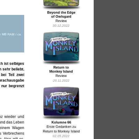
Beyond the Edge
of Owlsgard
Review
30.12.2022
6 MB RAM / ca.
h ist selbiges
Return to
 sehr beliebt.
Monkey Island
bei Teil zwei
Review
 Sprachausgabe
20.11.2022
 nur begrenzt
enz wieder und
 und das Leben
Kolumne 66
Erste Gedanken zu
 seinem Wagen
Return to Monkey Island
es Verbrechens
02.05.2022