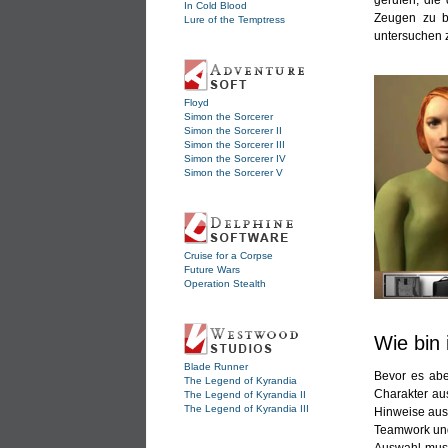
gerufen, die
In Cold Blood
Zeugen zu b
Lure of the Temptress
untersuchen 
Floyd
Simon the Sorcerer
Simon the Sorcerer II
Simon the Sorcerer III
Simon the Sorcerer IV
Simon the Sorcerer V
Cruise for a Corpse
Future Wars
Operation Stealth
Wie bin 
Blade Runner
Bevor es abe
The Legend of Kyrandia
Charakter au
The Legend of Kyrandia II
The Legend of Kyrandia III
Hinweise aus 
Teamwork und 
Auswahl muss