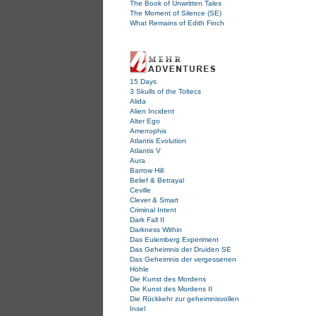
The Book of Unwritten Tales
The Moment of Silence (SE)
What Remains of Edith Finch
15 Days
3 Skulls of the Toltecs
Alida
Alien Incident
Alter Ego
Amenophis
Atlantis Evolution
Atlantis V
Aura
Barrow Hill
Belief & Betrayal
Ceville
Clever & Smart
Criminal Intent
Dark Fall II
Darkness Within
Das Eulemberg Experiment
Das Geheimnis der Druiden SE
Das Geheimnis der vergessenen
Höhle
Die Kunst des Mordens
Die Kunst des Mordens II
Die Rückkehr zur geheimnisvollen
Insel