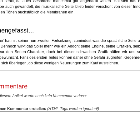
ad senkt, da auch Gespräche manchmal gar abgehackt wirken. Hat sich das B
e auch gewandelt, die musikalische Seite blieb leider verschont von dieser Inno
 den Tönen buchstäblich die Membranen ein.
ngefasst...
r' hat mit seiner nun zweiten Fortsetzung, zumindest was die sprachliche Seite a
 Dennoch wirkt das Spiel mehr wie ein Addon: selbe Engine, selbe Grafiken, selb
zwar den Serien-Charakter, doch bei dieser schwachen Grafik hätten wir uns 
ewünscht. Fans des ersten Teiles können daher ohne Gefahr zugreifen, Gegenr
en sich überlegen, ob diese wenigen Neuerungen zum Kauf ausreichen.
mmentare
 diesem Artikel wurde noch kein Kommentar verfasst -
nen Kommentar erstellen:
(HTML-Tags werden ignoriert!)