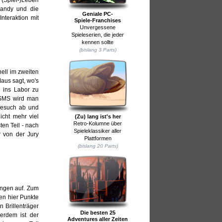
Handy und die
Geniale PC-
nteraktion mit
Spiele-Franchises
Unvergessene
Spieleserien, die jeder
kennen sollte
(bislang 3 Parts)
nell im zweiten
aus sagt, wo's
 ins Labor zu
s SMS wird man
 Besuch ab und
icht mehr viel
(Zu) lang ist's her
Retro-Kolumne über
ten Teil - nach
Spieleklassiker aller
r von der Jury
Plattformen
(bislang 20 Parts)
ungen auf. Zum
den hier Punkte
n Brillenträger
Die besten 25
erdem ist der
Adventures aller Zeiten