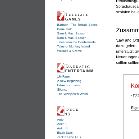
Realismusgr
Sprachausgab
schlafen bei
Batman - The Telltale Series
Zusamme
Bone Gold
Sam & Max: Season I
Sam & Max: Season II
'Law and Orde
Tales from the Borderlands
dazu gelernt.
Tales of Monkey Island
Wallace & Gromit
unterstützt 
Neuerungen g
sollten sollt
1½ Ritter
A New Beginning
Ko
Edna bricht aus
Silence
The Whispered World
- zu
Eige
Ankh
Ankh II
Ankh III
Black Sails
Jack Keane (JE)