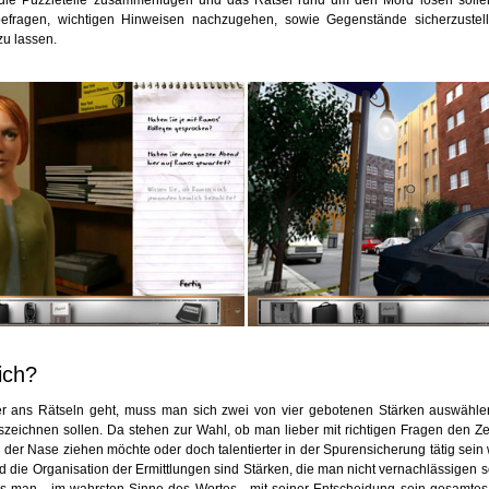
 die Puzzleteile zusammenfügen und das Rätsel rund um den Mord lösen sollen.
efragen, wichtigen Hinweisen nachzugehen, sowie Gegenstände sicherzustel
zu lassen.
ich?
r ans Rätseln geht, muss man sich zwei von vier gebotenen Stärken auswähle
szeichnen sollen. Da stehen zur Wahl, ob man lieber mit richtigen Fragen den Z
der Nase ziehen möchte oder doch talentierter in der Spurensicherung tätig sein 
die Organisation der Ermittlungen sind Stärken, die man nicht vernachlässigen so
 man - im wahrsten Sinne des Wortes - mit seiner Entscheidung sein gesamtes