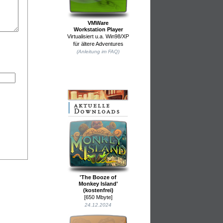
VMWare
Workstation Player
Virtualisiert u.a. Win98/XP
für ältere Adventures
(Anleitung im FAQ)
'The Booze of
Monkey Island'
(kostenfrei)
[650 Mbyte]
24.12.2024