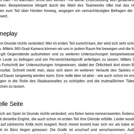
men. Beispielsweise klingelt durch die Wahl des Teamworks öfter mal das 
fen zum Teil über Hürden hinweg, wogegen ein vernachlässigtes Befragen die I
wert.
meplay
 im Grunde nichts verändert. Wer im ersten Teil zurecht kam, der wird sich sehr sch
en. Mittels 360-Grad-Kamera können wir uns in jedem Raum frei bewegen und die M
 gilt Gegenstände aufzuheben und zu weiteren Untersuchungen beispielsweise
r Leute zu befragen und ein Persönlichkeitsprofil anfertigen zu lassen. Mittel
 Fortschritt der Untersuchungen hingewiesen, stattet der Örtlichkeit dort einen
esultat. Schnell merkt man, dass sich dann im weiteren Verlaufe des Spieles n
uf Dauer langweilig werden kann. Eine nette Idee ist aber - wie auch schon im ers
ngen in die Rolle des Staatsanwaltes zu schlüpfen und die mutmaßlichen Täte
chen zu lassen.
elle Seite
 sich am Spiel im Grunde nichts verändert, uns fielen keine nennenswerten Änder
 dieselbe Engine, die auch schon im ersten Teil ihre Dienste erfüllte. Leider wur
 auf zahlreiche Kritik nicht reagiert. Noch immer kommt man sich vor als habe ei
fe im Büro liegen gelassen: Die Grafik ist unscharf und verschwommen. Auß