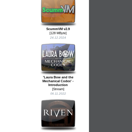
ScummVM v2.9
[128 MByte]
24.12.2024
'Laura Bow and the
Mechanical Codex' -
Introduction
[Stream]
06.11.2022