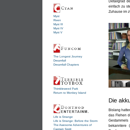
Detailgrad d
einfach zu st
Zuhause im zw
Myst
Riven
Myst III
Myst IV
Myst V
The Longest Journey
Dreamfall
Dreamfall Chapters
Thimbleweed Park
Return to Monkey Island
Die akku
Bislang hatte
das Flehen d
Life is Strange
Gestammels 
Life is Strange: Before the Storm
The Awesome Adventures of
bekanntere 
Captain Spirit