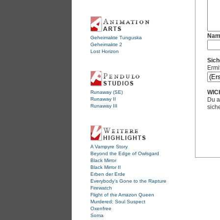
Nam
Geheimakte Tunguska
Geheimakte 2
Lost Horizon
Sich
Ermi
WIC
Runaway (SE)
Runaway II
Du a
Runaway III
sich
A Vampyre Story
Beyond the Edge of Owlsgard
Black Mirror
Black Mirror II
Erben der Erde
Everybody's Gone to the Rapture
Firewatch
Flight of the Amazon Queen
Murdered: Soul Suspect
Oxenfree
Soma