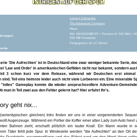
Legacy Interactive
The Adventure Company
Maus
Win 98/2000/ME/XP / Pentium III 500 MHz / 9
derungen:
650 MB Festplatte
Freigegeben ab 12 Jahren
seite:
-
erie 'Die Aufrechten' ist in Deutschland eine zwar weniger bekannte Serie, doc
tel 'Law and Order' in amerikanischen Gefilden nicht nur bekannt, sondern auch
Teil 3 schon kurz vor dem Release, während wir Deutschen erst einmal 
ind. Teil eins heimste leider auch nicht viele Lorbeeren ein. Eine miserable
 "tolles" Gameplay konnte die wieder anspruchsvollere Adventure-Gemeinde
b man in Teil zwei aus den Fehler gelernt hat? Hier erfahrt Ihr's.
ry geht nix...
serientypischen gleichen) Intro finden wir uns in einer vorgerenderten Sequ
ollt Augenzeuge. Während ein Portier die Koffer einer alten Lady zum Auto hievt
ten Bahnen zieht, erschallt plötzlich ein lauter Knall. Ein Mann wurde in
vom Täter fehlt jede Spur. In Windeseile werden "die Aufrechten" an den Ort d