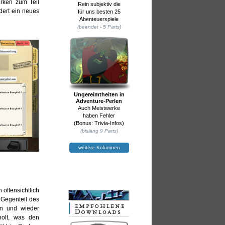
irken zum Teil
Rein subjektiv die
ndert ein neues
für uns besten 25
Abenteuerspiele
(beendet - 5 Parts)
Ungereimtheiten in
Adventure-Perlen
Auch Meistwerke
haben Fehler
(Bonus: Trivia-Infos)
(bislang 9 Parts)
weitere Kolumnen
offensichtlich
 Gegenteil des
in und wieder
holt, was den