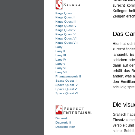
zurecht kom
Kollegen hel
Kings Quest
Zeugen ersch
Kings Quest II
Kings Quest III
Kings Quest IV
Kings Quest V
Das Ga
Kings Quest VI
Kings Quest VII
Kings Quest VIII
Hier hat sich
Larry
zurecht find
Larry II
langgeht. Es
Larry III
schicken ode
Larry IV
Larry V
dann auf den
Larry VI
erhält das R
Larry VII
ändert, was a
Phantasmagoria II
Space Quest III
den Ermittlu
Space Quest IV
schuldig spre
Space Quest V
Space Quest VI
Die visu
Grafisch hat
Discworld
Einsatz kommt
Discworld II
verspielt und
Discworld Noir
seine Sehhil