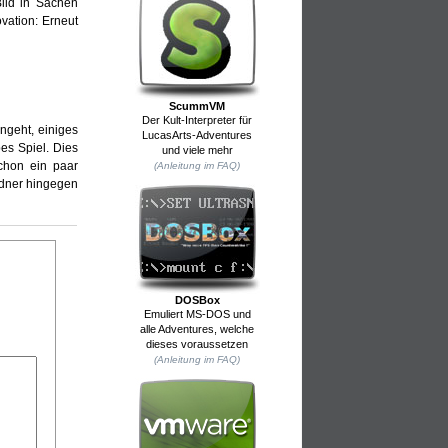
ild in Sachen
vation: Erneut
ScummVM
Der Kult-Interpreter für
ngeht, einiges
LucasArts-Adventures
es Spiel. Dies
und viele mehr
schon ein paar
(Anleitung im FAQ)
edner hingegen
DOSBox
Emuliert MS-DOS und
alle Adventures, welche
dieses voraussetzen
(Anleitung im FAQ)