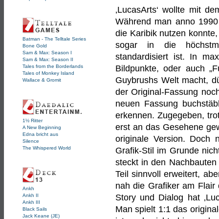
‚LucasArts‘ wollte mit 
Während man anno 1990 n
die Karibik nutzen konnte
Batman - The Telltale Series
sogar in die höchstmö
Bone Gold
Sam & Max: Season I
standardisiert ist. In m
Sam & Max: Season II
Tales from the Borderlands
Bildpunkte, oder auch „
Tales of Monkey Island
Guybrushs Welt macht, dür
Wallace & Gromit
der Original-Fassung noch
neuen Fassung buchstäbli
erkennen. Zugegeben, tro
1½ Ritter
erst an das Gesehene gewö
A New Beginning
Edna bricht aus
originale Version. Doc
Silence
The Whispered World
Grafik-Stil im Grunde nic
steckt in den Nachbauten
Teil sinnvoll erweitert, a
nah die Grafiker am Flair 
Ankh
Ankh II
Story und Dialog hat ‚Luc
Ankh III
Man spielt 1:1 das origina
Black Sails
Jack Keane (JE)