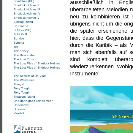
Scratches (DC)
ausschließlich in Eng
Sherlock Holmes II
überarbeiteten Melodien m
Sherlock Holmes III
Sherlock Holmes IV
neu zu kombinieren ist n
Sherlock Holmes V
Sinking Island
übrigens nicht um die or
So Blonde
die später erschienene ü
Still Life (SE)
Still Life II
hier, dass die Gegenstän
Sunrise
Syberia
durch die Karibik – als M
Tell
The Abbey
man sich ebenfalls auf s
The Descendant
sind komplett überar
The Lost Crown
The Lost Files of Sherlock Holmes
wiederzuerkennen. Wohlge
The Lost Files of Sherlock Holmes
II
Instrumente.
The Secrets of Da Vinci
The Westerner
Thorgal
Tony Tough
Tony Tough II
Treasure Island
Und dann gabs keines mehr
Undercover
Universe
Vandell