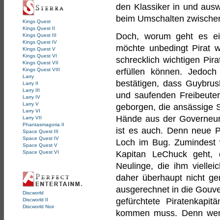
den Klassiker in und aus
beim Umschalten zwischen
Kings Quest
Kings Quest II
Doch, worum geht es ei
Kings Quest III
Kings Quest IV
möchte unbedingt Pirat 
Kings Quest V
Kings Quest VI
schrecklich wichtigen Pir
Kings Quest VII
Kings Quest VIII
erfüllen können. Jedoch 
Larry
bestätigen, dass Guybrus
Larry II
Larry III
und saufenden Freibeut
Larry IV
Larry V
geborgen, die ansässige S
Larry VI
Hände aus der Governeursv
Larry VII
Phantasmagoria II
ist es auch. Denn neue Pi
Space Quest III
Space Quest IV
Loch im Bug. Zumindest 
Space Quest V
Space Quest VI
Kapitan LeChuck geht, 
Neulinge, die ihm vielle
daher überhaupt nicht g
ausgerechnet in die Gouver
Discworld
gefürchtete Piratenkapit
Discworld II
Discworld Noir
kommen muss. Denn wenn