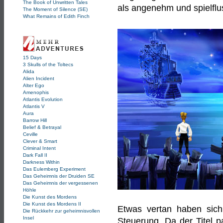
The Book of Unwritten Tales
als angenehm und spielflu
The Moment of Silence (SE)
What Remains of Edith Finch
15 Days
3 Skulls of the Toltecs
Alida
Alien Incident
Alter Ego
Amenophis
Atlantis Evolution
Atlantis V
Aura
Barrow Hill
Belief & Betrayal
Ceville
Clever & Smart
Criminal Intent
Dark Fall II
Darkness Within
Das Eulemberg Experiment
Das Geheimnis der Druiden SE
Das Geheimnis der vergessenen
Höhle
Die Kunst des Mordens
Die Kunst des Mordens II
Etwas vertan haben sich d
Die Rückkehr zur geheimnisvollen
Insel
Steuerung. Da der Titel p