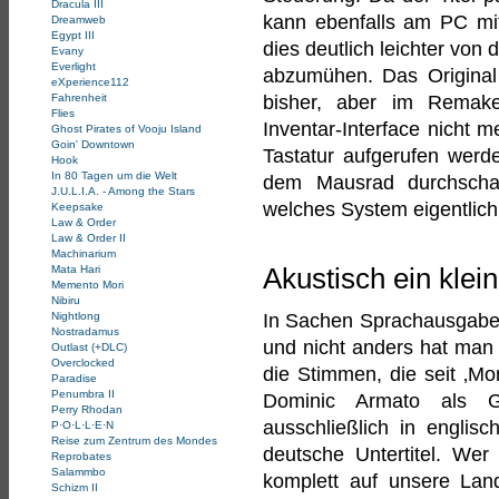
Dracula III
kann ebenfalls am PC mit
Dreamweb
Egypt III
dies deutlich leichter von
Evany
Everlight
abzumühen. Das Original 
eXperience112
Fahrenheit
bisher, aber im Remak
Flies
Inventar-Interface nicht 
Ghost Pirates of Vooju Island
Goin' Downtown
Tastatur aufgerufen werde
Hook
In 80 Tagen um die Welt
dem Mausrad durchschal
J.U.L.I.A. - Among the Stars
welches System eigentlich
Keepsake
Law & Order
Law & Order II
Machinarium
Mata Hari
Akustisch ein klei
Memento Mori
Nibiru
Nightlong
In Sachen Sprachausgabe 
Nostradamus
und nicht anders hat man 
Outlast (+DLC)
Overclocked
die Stimmen, die seit ‚Mon
Paradise
Penumbra II
Dominic Armato als G
Perry Rhodan
ausschließlich in englis
P·O·L·L·E·N
Reise zum Zentrum des Mondes
deutsche Untertitel. We
Reprobates
Salammbo
komplett auf unsere Land
Schizm II