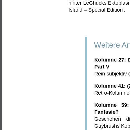
hinter LeChucks Ektoplasm
Island – Special Edition‘.
Weitere Ar
Kolumne 27: D
Part V
Rein subjektiv 
Kolumne 41: (Zu
Retro-Kolumne ü
Kolumne 59:
Fantasie?
Geschehen d
Guybrushs Kop