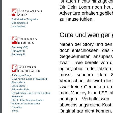
ist auch nichts hinzugek
Dir Dein Loom noch heut
Adventure erhalten geblie
zu Hause fühlen.
Geheimakte Tunguska
Geheimakte 2
Lost Horizon
Gute und weniger
Neben der Story und den
Runaway (SE)
doch entschlossen, das 
Runaway II
Runaway III
Gegebenheiten anzupass
zwar – wie bereits von d
agiert, aber in der letzte
muss, sondern den Sp
A Vampyre Story
Beyond the Edge of Owlsgard
Veranschaulicht wird die
Black Mirror
zwar keine Gedanken an 
Black Mirror II
Erben der Erde
man ‚Monkey Island SE‘ al
Everybody's Gone to the Rapture
Firewatch
heutigen Verhältnissen
Flight of the Amazon Queen
Murdered: Soul Suspect
abwechslungsreiche Kost f
Oxenfree
Original gar nicht kennen
Soma