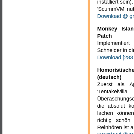
installiert sein)
'ScummVM' nut
Download @ gra
Monkey Islan
Patch
Implementiert
Schneider in di
Download [283
Homoristisc
(deutsch)
Zuerst als A
'Tentakelv
Überaschungser
die absolut k
lachen können
richtig schö
Reinhören ist a