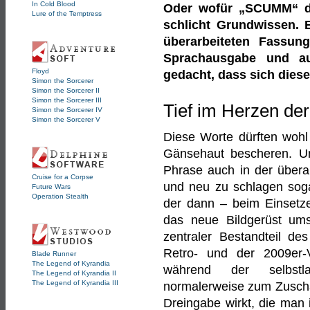
In Cold Blood
Oder wofür „SCUMM“ den
Lure of the Temptress
schlicht Grundwissen. 
überarbeiteten Fassun
Sprachausgabe und au
Floyd
gedacht, dass sich dies
Simon the Sorcerer
Simon the Sorcerer II
Simon the Sorcerer III
Tief im Herzen der
Simon the Sorcerer IV
Simon the Sorcerer V
Diese Worte dürften wohl
Gänsehaut bescheren. U
Phrase auch in der übera
Cruise for a Corpse
und neu zu schlagen sogar
Future Wars
Operation Stealth
der dann – beim Einsetz
das neue Bildgerüst ums
zentraler Bestandteil de
Retro- und der 2009er-V
Blade Runner
The Legend of Kyrandia
während der selbstl
The Legend of Kyrandia II
The Legend of Kyrandia III
normalerweise zum Zusch
Dreingabe wirkt, die man