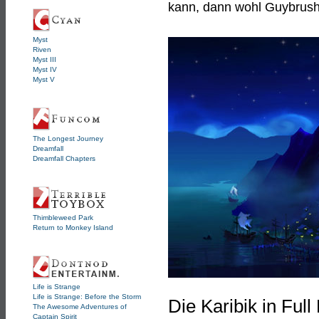
kann, dann wohl Guybrus
Myst
Riven
Myst III
Myst IV
Myst V
The Longest Journey
Dreamfall
Dreamfall Chapters
Thimbleweed Park
Return to Monkey Island
Life is Strange
Life is Strange: Before the Storm
Die Karibik in Ful
The Awesome Adventures of
Captain Spirit