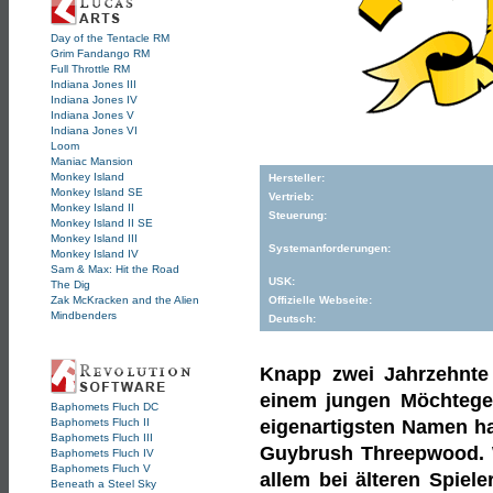
Day of the Tentacle RM
Grim Fandango RM
Full Throttle RM
Indiana Jones III
Indiana Jones IV
Indiana Jones V
Indiana Jones VI
Loom
Maniac Mansion
Monkey Island
Hersteller:
Monkey Island SE
Vertrieb:
Monkey Island II
Steuerung:
Monkey Island II SE
Monkey Island III
Systemanforderungen:
Monkey Island IV
Sam & Max: Hit the Road
USK:
The Dig
Zak McKracken and the Alien
Offizielle Webseite:
Mindbenders
Deutsch:
Knapp zwei Jahrzehnte 
einem jungen Möchteger
Baphomets Fluch DC
Baphomets Fluch II
eigenartigsten Namen ha
Baphomets Fluch III
Guybrush Threepwood. W
Baphomets Fluch IV
Baphomets Fluch V
allem bei älteren Spie
Beneath a Steel Sky