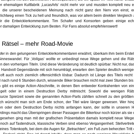
er ehemaligen Kultfabrik ‚LucasArts‘ nicht mehr vor und mussten komplett neu er
en die unserer bescheidenen Meinung nach nicht ganz den Nerv von einst, e
hlichtweg einen Tick zu hell und freundlich, was vor allem beim direkten Vergleich au
wir die Entwicklerkommentare. Tim Schafer und Konsorten geben einige echt
r damaligen Entwicklung zum Besten. Für Fans absolut empfehlenswert!
 Rätsel – mehr Road-Movie
fer in den gelungenen Entwicklerkommentaren erwähnt, überkam ihm beim Erstel
Sinneswandel. Für ‚Vollgas‘ wollte er unbedingt neue Wege gehen und die Rät
 in den vorherigen Titeln. Und diese Veränderung ist deutlich spürbar: Nicht nur, das
 Handvoll Gegenstände mit sich herumträgt, erwarten den Spieler deutlich wenige
oft auch noch ziemlich offensichtlich lösbar. Dadurch ist Länge des Titels recht
d nach rund 6 Stunden durch, wissende Biker brauchen nicht mal zwei Stunden bi
 gibt es einige Action-Abschnitte, in denen Ben entweder Kontrahenten von e
ügelt oder in einem Destruction Derby mitmischt. Sowohl die wenigen Räts
urze Spielzeit sowie die genannten Action-Parts zählten schnell zu den größten 
ich wünscht man sich am Ende schon, der Titel wäre länger gewesen. Wer hin
en oder dem Destruction Derby nichts anfangen kann, der sollte in unseren H
rdings macht das Überspringen dieser Passagen die Bikertour noch kürzer als sie
bgesehen ging man mit der grafischen Präsentation damals komplett neue Wege
 noch auf Tastendruck, klassische Verben sind ebenso Vergangenheit. Stellvertret
eines Totenkopfs, bei dem die Augen für „Betrachten“, ein Fuß zum beherzten Trit