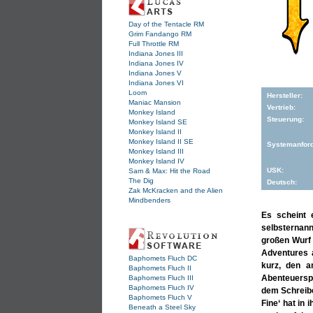
Day of the Tentacle RM
Grim Fandango RM
Full Throttle RM
Indiana Jones III
Indiana Jones IV
Indiana Jones V
Indiana Jones VI
Loom
Hersteller:
Maniac Mansion
Vertrieb:
Monkey Island
Steuerung:
Monkey Island SE
Monkey Island II
Monkey Island II SE
Systemanfor
Monkey Island III
Monkey Island IV
USK:
Sam & Max: Hit the Road
The Dig
Deutsch:
Zak McKracken and the Alien
Mindbenders
Es scheint 
selbsternan
großen Wurf 
Adventures a
Baphomets Fluch DC
kurz, den a
Baphomets Fluch II
Abenteuerspi
Baphomets Fluch III
Baphomets Fluch IV
dem Schreibe
Baphomets Fluch V
Fine‘ hat in
Beneath a Steel Sky