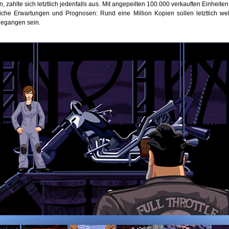
, zahlte sich letztlich jedenfalls aus. Mit angepeilten 100.000 verkauften Einheiten
liche Erwartungen und Prognosen: Rund eine Million Kopien sollen letztlich wel
egangen sein.