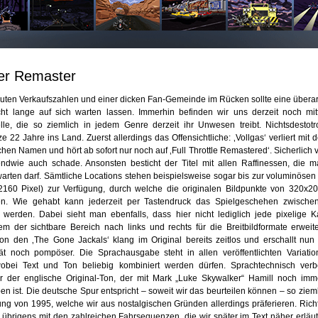
er Remaster
guten Verkaufszahlen und einer dicken Fan-Gemeinde im Rücken sollte eine übera
icht lange auf sich warten lassen. Immerhin befinden wir uns derzeit noch mit
le, die so ziemlich in jedem Genre derzeit ihr Unwesen treibt. Nichtsdestotr
ze 22 Jahre ins Land. Zuerst allerdings das Offensichtliche: ‚Vollgas‘ verliert mit
hen Namen und hört ab sofort nur noch auf ‚Full Throttle Remastered‘. Sicherlich
ndwie auch schade. Ansonsten besticht der Titel mit allen Raffinessen, die 
arten darf. Sämtliche Locations stehen beispielsweise sogar bis zur voluminösen
160 Pixel) zur Verfügung, durch welche die originalen Bildpunkte von 320x2
ken. Wie gehabt kann jederzeit per Tastendruck das Spielgeschehen zwische
 werden. Dabei sieht man ebenfalls, dass hier nicht lediglich jede pixelige Ka
m der sichtbare Bereich nach links und rechts für die Breitbildformate erweit
on den ‚The Gone Jackals‘ klang im Original bereits zeitlos und erschallt nun i
tät noch pompöser. Die Sprachausgabe steht in allen veröffentlichten Variatio
obei Text und Ton beliebig kombiniert werden dürfen. Sprachtechnisch verbe
ur der englische Original-Ton, der mit Mark „Luke Skywalker“ Hamill noch im
en ist. Die deutsche Spur entspricht – soweit wir das beurteilen können – so zie
ung von 1995, welche wir aus nostalgischen Gründen allerdings präferieren. Richt
 übrigens mit den zahlreichen Fahrsequenzen, die wir später im Text näher erläut