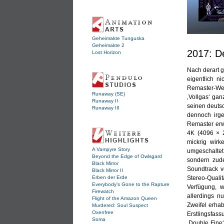
Geheimakte Tunguska
Geheimakte 2
2017: D
Lost Horizon
Nach derart 
eigentlich n
Remaster-Wel
Runaway (SE)
‚Vollgas‘ gan
Runaway II
seinen deutsc
Runaway III
dennoch irge
Remaster erw
4K (4096 × 2
mickrig wir
A Vampyre Story
umgeschaltet
Beyond the Edge of Owlsgard
sondern zude
Black Mirror
Soundtrack v
Black Mirror II
Erben der Erde
Stereo-Quali
Everybody's Gone to the Rapture
Verfügung, w
Firewatch
allerdings n
Flight of the Amazon Queen
Zweifel erhab
Murdered: Soul Suspect
Oxenfree
Erstlingsfass
Soma
‚Double Fine‘