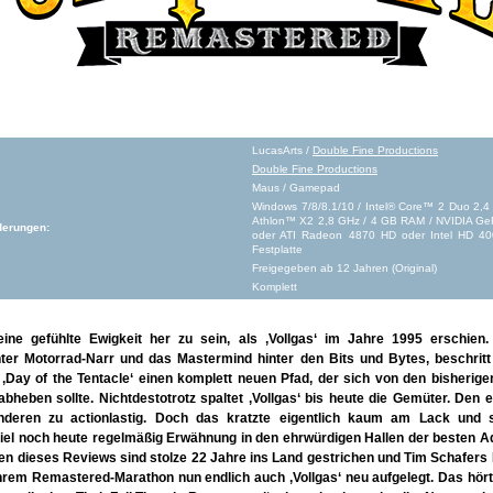
LucasArts /
Double Fine Productions
Double Fine Productions
Maus / Gamepad
Windows 7/8/8.1/10 / Intel® Core™ 2 Duo 2,
Athlon™ X2 2,8 GHz / 4 GB RAM / NVIDIA G
derungen:
oder ATI Radeon 4870 HD oder Intel HD 40
Festplatte
Freigegeben ab 12 Jahren (Original)
Komplett
eine gefühlte Ewigkeit her zu sein, als ‚Vollgas‘ im Jahre 1995 erschien.
nter Motorrad-Narr und das Mastermind hinter den Bits und Bytes, beschrit
‚Day of the Tentacle‘ einen komplett neuen Pfad, der sich von den bisherige
bheben sollte. Nichtdestotrotz spaltet ‚Vollgas‘ bis heute die Gemüter. Den e
nderen zu actionlastig. Doch das kratzte eigentlich kaum am Lack und 
el noch heute regelmäßig Erwähnung in den ehrwürdigen Hallen der besten Ad
n dieses Reviews sind stolze 22 Jahre ins Land gestrichen und Tim Schafers 
 ihrem Remastered-Marathon nun endlich auch ‚Vollgas‘ neu aufgelegt. Das hör