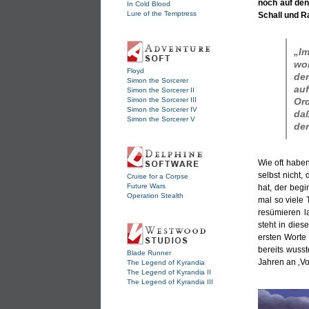
noch auf den
In Cold Blood
Lure of the Temptress
Schall und Ra
„I
wo
Floyd
de
Simon the Sorcerer
auf
Simon the Sorcerer II
Simon the Sorcerer III
Or
Simon the Sorcerer IV
daß
Simon the Sorcerer V
den
Wie oft haben
selbst nicht,
Cruise for a Corpse
Future Wars
hat, der begi
Operation Stealth
mal so viele 
resümieren la
steht in dies
ersten Worte
bereits wuss
Blade Runner
Jahren an ‚Vo
The Legend of Kyrandia
The Legend of Kyrandia II
The Legend of Kyrandia III