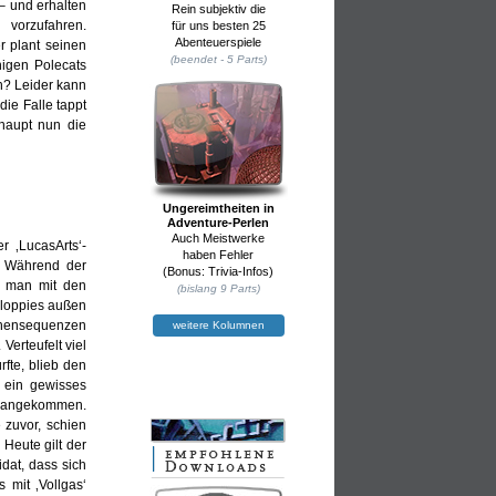
– und erhalten
Rein subjektiv die
vorzufahren.
für uns besten 25
Abenteuerspiele
 plant seinen
(beendet - 5 Parts)
igen Polecats
n? Leider kann
ie Falle tappt
haupt nun die
Ungereimtheiten in
Adventure-Perlen
Auch Meistwerke
r ‚LucasArts‘-
haben Fehler
n. Während der
(Bonus: Trivia-Infos)
hr man mit den
(bislang 9 Parts)
Floppies außen
chensequenzen
weitere Kolumnen
erteufelt viel
fte, blieb den
h ein gewisses
t angekommen.
 zuvor, schien
Heute gilt der
idat, dass sich
 mit ‚Vollgas‘