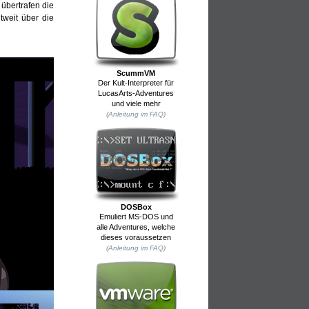
 übertrafen die
tweit über die
ScummVM
Der Kult-Interpreter für
LucasArts-Adventures
und viele mehr
(Anleitung im FAQ)
DOSBox
Emuliert MS-DOS und
alle Adventures, welche
dieses voraussetzen
(Anleitung im FAQ)