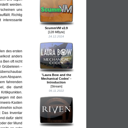
stellt werden.
rscheinen uns
ffällt. Richtig
 interessante
ScummVM v2.9
[128 MByte]
24.12.2024
len des ersten
selkost anders
s Ben oft nicht
r Grübeleien –
 überschaubar.
'Laura Bow and the
s zum Abspann.
Mechanical Codex' -
inem fahrenden
Introduction
[Stream]
el, die damit
06.11.2022
Kritikpunkten.
gegen mit den
inweis-Kasten
 ohnehin schon
: Das Inventar
end dafür steht
t oder der Mund