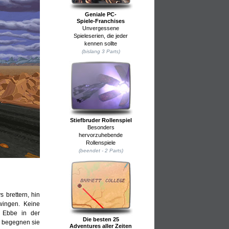
Geniale PC-
Spiele-Franchises
Unvergessene
Spieleserien, die jeder
kennen sollte
(bislang 3 Parts)
Stiefbruder Rollenspiel
Besonders
hervorzuhebende
Rollenspiele
(beendet - 2 Parts)
 brettern, hin
wingen. Keine
n Ebbe in der
Die besten 25
l begegnen sie
Adventures aller Zeiten