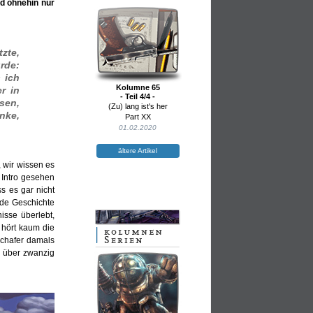
nd ohnehin nur
zte,
rde:
 ich
Kolumne 65
r in
- Teil 4/4 -
sen,
(Zu) lang ist's her
nke,
Part XX
01.02.2020
ältere Artikel
, wir wissen es
 Intro gesehen
s es gar nicht
nde Geschichte
isse überlebt,
n hört kaum die
Schafer damals
h über zwanzig