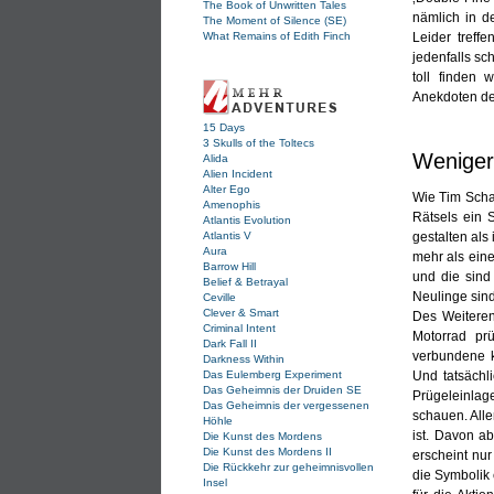
The Book of Unwritten Tales
nämlich in d
The Moment of Silence (SE)
What Remains of Edith Finch
Leider treff
jedenfalls sc
toll finden 
Anekdoten de
15 Days
3 Skulls of the Toltecs
Weniger
Alida
Alien Incident
Alter Ego
Wie Tim Scha
Amenophis
Rätsels ein 
Atlantis Evolution
Atlantis V
gestalten als
Aura
mehr als eine
Barrow Hill
und die sind 
Belief & Betrayal
Neulinge sin
Ceville
Clever & Smart
Des Weiteren
Criminal Intent
Motorrad pr
Dark Fall II
verbundene k
Darkness Within
Das Eulemberg Experiment
Und tatsächl
Das Geheimnis der Druiden SE
Prügeleinlag
Das Geheimnis der vergessenen
schauen. Alle
Höhle
ist. Davon a
Die Kunst des Mordens
Die Kunst des Mordens II
erscheint nur
Die Rückkehr zur geheimnisvollen
die Symbolik 
Insel