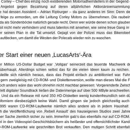
Corley – Chef des einzig noch existierenden Motorradherrstellers in der Gegend 
Angebot gegen Bezahlung auf deren alljährlichen Aktionärsversammlung 
hat dessen Assistent – Adrian Ripburger – da ganz anderes im Sinn: Denn der
 feige zu ermorden, um die Leitung Corley Motors zu übernehmen. Die raubein
a als Sündenböcke natürlich gerade recht. Denn wer würde denen schon glaube
l nicht mehr verhindern und muss tatenlos mit ansehen, wie seine treue Gang in d
r seinen Plan in die Tat umsetzt. Gejagt von der Polizei muss das Bikerober
 aufdecken, um damit die Westen der Polecats wieder rein zu waschen.
r Start einer neuen ‚LucasArts‘-Ära
er Million US-Dollar Budget war ‚Vollgas‘ seinerzeit das teuerste Machwerk de
überhaupt. Allerdings schien selbst das für die vielen Ideen kaum zu reiche
stellte sich nämlich heraus, dass das Projekt einfach zu ambitioniert war. Fu
 gern zweigleisig mit CD-ROM- und Diskettenversion, wollte man dieses Mal die 
Doch anders wäre das wohl ohnehin nicht machbar gewesen: Vorgerenderte Zwis
ett digitaler Soundtrack ließen die Datenmenge auf über 500 MByte anschwellen. V
t. Und da ein Release mit rund 350 HD-Disketten wenig kundenfreundlich sein dür
liforniern diesbezüglich keine Wahl. Damit gingen sie jedoch gleichzeitig auc
 1995 waren CD-ROM-Laufwerke nämlich alles andere als in jedem Haushal
ch die Veröffentlichung von ‚Rebell Assault‘ des hauseigenen Studios zwei Jahre
er Sache ziemlich sicher zu sein. Immerhin gab‘s das ebenfalls nur auf CD-ROM. 
el in den Videospiel-Geschichtsbüchern als heißester und offensichtlichster Kand
D-ROM-Laufwerke wie geschnitten Brot verkauften. Den mutigen Schritt ebenfalls