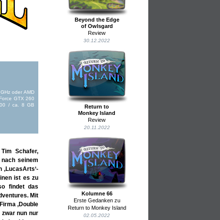
Beyond the Edge
of Owlsgard
Review
30.12.2022
4 GHz oder AMD
eForce GTX 260
00 / ca. 8 GB
Return to
Monkey Island
Review
20.11.2022
 Tim Schafer,
t nach seinem
n ‚LucasArts‘-
inen ist es zu
so findet das
Kolumne 66
ventures. Mit
Erste Gedanken zu
Firma ‚Double
Return to Monkey Island
t zwar nun nur
02.05.2022