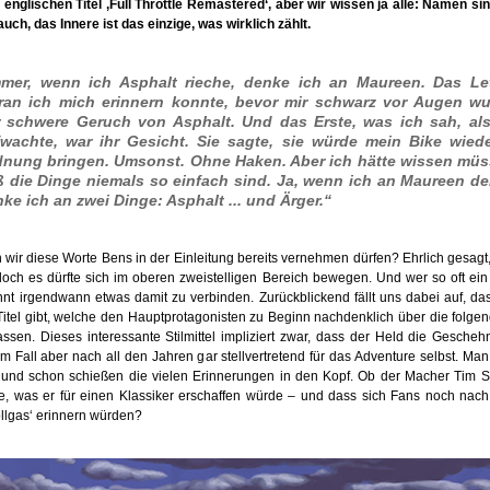
 englischen Titel ‚Full Throttle Remastered‘, aber wir wissen ja alle: Namen si
uch, das Innere ist das einzige, was wirklich zählt.
mmer, wenn ich Asphalt rieche, denke ich an Maureen. Das Let
ran ich mich erinnern konnte, bevor mir schwarz vor Augen wu
r schwere Geruch von Asphalt. Und das Erste, was ich sah, als
wachte, war ihr Gesicht. Sie sagte, sie würde mein Bike wiede
dnung bringen. Umsonst. Ohne Haken. Aber ich hätte wissen müs
 die Dinge niemals so einfach sind. Ja, wenn ich an Maureen de
ke ich an zwei Dinge: Asphalt ... und Ärger.“
 wir diese Worte Bens in der Einleitung bereits vernehmen dürfen? Ehrlich gesagt
 doch es dürfte sich im oberen zweistelligen Bereich bewegen. Und wer so oft ein
nnt irgendwann etwas damit zu verbinden. Zurückblickend fällt uns dabei auf, das
Titel gibt, welche den Hauptprotagonisten zu Beginn nachdenklich über die folge
ssen. Dieses interessante Stilmittel impliziert zwar, dass der Held die Geschehn
em Fall aber nach all den Jahren gar stellvertretend für das Adventure selbst. Ma
 und schon schießen die vielen Erinnerungen in den Kopf. Ob der Macher Tim 
te, was er für einen Klassiker erschaffen würde – und dass sich Fans noch nac
llgas‘ erinnern würden?