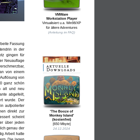
VMWare
Workstation Player
Virtualisiert u.a. Win98/XP
für ältere Adventures
(Anleitung im FAQ)
rbeite Fassung
tendrin in der
otz gingen für
 der Neuauflage
 verschmerzbar,
man von einem
 Auflösung von
00 ganz schön
n alt und neu
nte abgefeilt,
ert wurde. Der
n aufpolierter
nen direkt zur
'The Booze of
Monkey Island'
ssert scheint
(kostenfrei)
mer über jeden
[650 Mbyte]
mlich genau der
24.12.2024
ig Arbeit hatte
ern. Die lagen