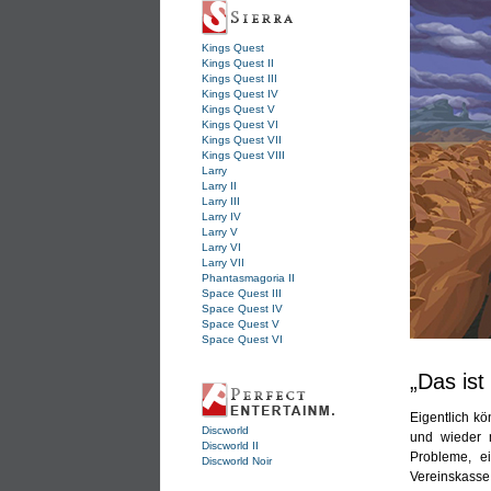
Kings Quest
Kings Quest II
Kings Quest III
Kings Quest IV
Kings Quest V
Kings Quest VI
Kings Quest VII
Kings Quest VIII
Larry
Larry II
Larry III
Larry IV
Larry V
Larry VI
Larry VII
Phantasmagoria II
Space Quest III
Space Quest IV
Space Quest V
Space Quest VI
„Das ist 
Eigentlich kö
Discworld
und wieder 
Discworld II
Probleme, e
Discworld Noir
Vereinskasse 