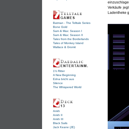
einzuschlagen
Verkäufe jeg
Ladentheke g
Batman - The Telltale Series
Bone Gold
Sam & Max: Season I
Sam & Max: Season II
Tales from the Borderlands
Tales of Monkey Island
Wallace & Gromit
1½ Ritter
A New Beginning
Edna bricht aus
Silence
The Whispered World
Ankh
Ankh II
Ankh III
Black Sails
Jack Keane (JE)