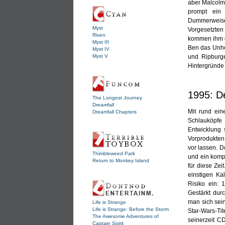
aber Malcolm 
prompt ein 
Dummerweise 
Myst
Vorgesetzten
Riven
kommen ihm d
Myst III
Ben das Unhei
Myst IV
Myst V
und Ripburge
Hintergründe
1995: De
The Longest Journey
Dreamfall
Mit rund ein
Dreamfall Chapters
Schlauköpfe 
Entwicklung 
Vorprodukten
vor lassen. 
Thimbleweed Park
und ein kompl
Return to Monkey Island
für diese Zei
einstigen Ka
Risiko ein:
Gestärkt dur
man sich sein
Life is Strange
Life is Strange: Before the Storm
Star-Wars-Tit
The Awesome Adventures of
seinerzeit C
Captain Spirit