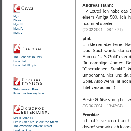
Andreas Hahn:
Hy Leute! Ich habe das S
einem Amiga 500. Ich ha
Myst
Riven
nochmal spielen.
Myst III
Myst IV
(20.02.2004 _ 08:17:21)
Myst V
phil:
Ein kleiner aber feiner Na
Das Spiel wurde damals
Europa "U.S.Gold") vertr
The Longest Journey
Dreamfall
für damalige James Bo
Dreamfall Chapters
"Operationen Stealth" 
umbenannt, hier und da e
Spiel. Also wenn Ihr no
Titel versuchen :)
Thimbleweed Park
Return to Monkey Island
Beste Grüße vom phil |
(05.06.2004 _ 13:43:04)
Frankie:
Life is Strange
Ich hab's seinerzeit auc
Life is Strange: Before the Storm
davon! war wirklich klas
The Awesome Adventures of
Captain Spirit