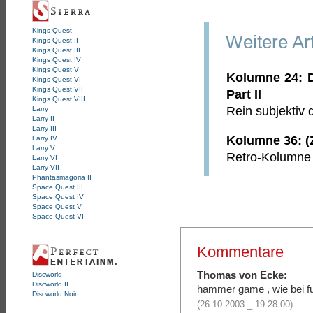
Kings Quest
Weitere Ar
Kings Quest II
Kings Quest III
Kings Quest IV
Kings Quest V
Kolumne 24: D
Kings Quest VI
Kings Quest VII
Part II
Kings Quest VIII
Rein subjektiv 
Larry
Larry II
Larry III
Kolumne 36: (Zu
Larry IV
Larry V
Retro-Kolumne ü
Larry VI
Larry VII
Phantasmagoria II
Space Quest III
Space Quest IV
Space Quest V
Space Quest VI
Kommentare
Thomas von Ecke:
Discworld
Discworld II
hammer game , wie bei f
Discworld Noir
(26.10.2003 _ 19:28:00)