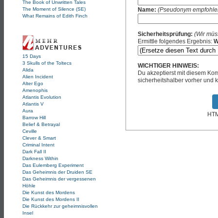
The Book of Unwritten Tales
Name:
(Pseudonym empfohle
The Moment of Silence (SE)
What Remains of Edith Finch
Sicherheitsprüfung:
(Wir müs
Ermittle folgendes Ergebnis:
W
15 Days
3 Skulls of the Toltecs
WICHTIGER HINWEIS:
Alida
Du akzeptierst mit diesem K
Alien Incident
sicherheitshalber vorher und k
Alter Ego
Amenophis
Atlantis Evolution
Atlantis V
Aura
HTML
Barrow Hill
Belief & Betrayal
Ceville
Clever & Smart
Criminal Intent
Dark Fall II
Darkness Within
Das Eulemberg Experiment
Das Geheimnis der Druiden SE
Das Geheimnis der vergessenen
Höhle
Die Kunst des Mordens
Die Kunst des Mordens II
Die Rückkehr zur geheimnisvollen
Insel