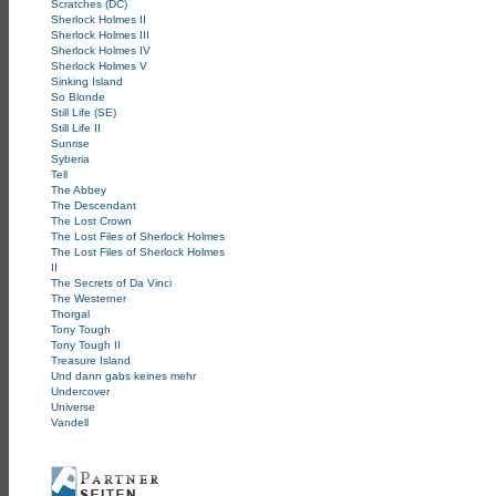
Scratches (DC)
Sherlock Holmes II
Sherlock Holmes III
Sherlock Holmes IV
Sherlock Holmes V
Sinking Island
So Blonde
Still Life (SE)
Still Life II
Sunrise
Syberia
Tell
The Abbey
The Descendant
The Lost Crown
The Lost Files of Sherlock Holmes
The Lost Files of Sherlock Holmes
II
The Secrets of Da Vinci
The Westerner
Thorgal
Tony Tough
Tony Tough II
Treasure Island
Und dann gabs keines mehr
Undercover
Universe
Vandell