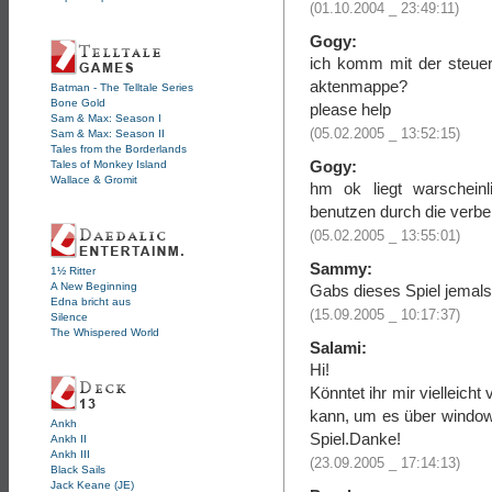
(01.10.2004 _ 23:49:11)
Gogy:
ich komm mit der steueru
aktenmappe?
Batman - The Telltale Series
Bone Gold
please help
Sam & Max: Season I
(05.02.2005 _ 13:52:15)
Sam & Max: Season II
Tales from the Borderlands
Gogy:
Tales of Monkey Island
Wallace & Gromit
hm ok liegt warschein
benutzen durch die verbe
(05.02.2005 _ 13:55:01)
Sammy:
1½ Ritter
A New Beginning
Gabs dieses Spiel jemal
Edna bricht aus
(15.09.2005 _ 10:17:37)
Silence
The Whispered World
Salami:
Hi!
Könntet ihr mir vielleich
kann, um es über windows
Ankh
Spiel.Danke!
Ankh II
Ankh III
(23.09.2005 _ 17:14:13)
Black Sails
Jack Keane (JE)