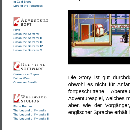
In Cold Blood
Lure of the Temptress
Floyd
Simon the Sorcerer
Simon the Sorcerer II
Simon the Sorcerer III
Simon the Sorcerer IV
Simon the Sorcerer V
Cruise for a Corpse
Die Story ist gut durch
Future Wars
Operation Stealth
obwohl es nicht für Anfän
fortgeschrittene Aben
Adventurespiel, welches ma
aber, wie der Vorgänger
Blade Runner
The Legend of Kyrandia
englischer Sprache erhältli
The Legend of Kyrandia II
The Legend of Kyrandia III