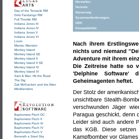
Hersteller:
Vertrieb:
Day of the Tentacle RM
Steuerung:
Grim Fandango RM
Systemanforderungen:
Full Throttle RM
USK:
Indiana Jones III
Indiana Jones IV
Kompatibilität:
Indiana Jones V
Indiana Jones VI
Loom
Nach ihrem Erstlingswer
Maniac Mansion
Monkey Island
nichts und niemand "Del
Monkey Island SE
Adventure mit ihrem ein
Monkey Island II
Monkey Island II SE
Die Zeitreise hatte so
Monkey Island III
Monkey Island IV
'Delphine Software'
Sam & Max: Hit the Road
Geheimagenten heftet.
The Dig
Zak McKracken and the Alien
Mindbenders
Der Stolz der amerikanisc
unsichtbare Stealth-Bomb
verschwunden Jäger wied
Paragua geschickt, denn d
Baphomets Fluch DC
Baphomets Fluch II
Leider sind auch andere P
Baphomets Fluch III
Baphomets Fluch IV
das KGB. Diese setzen 
Baphomets Fluch V
Kampfbomber vor Glames 
Beneath a Steel Sky