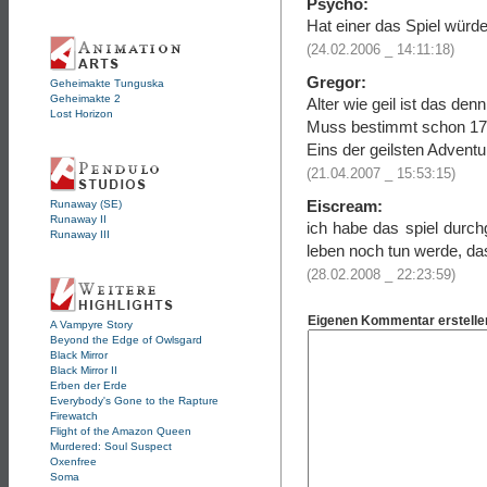
Psycho:
Hat einer das Spiel würde
(24.02.2006 _ 14:11:18)
Gregor:
Geheimakte Tunguska
Geheimakte 2
Alter wie geil ist das denn.
Lost Horizon
Muss bestimmt schon 17 J
Eins der geilsten Advent
(21.04.2007 _ 15:53:15)
Eiscream:
Runaway (SE)
Runaway II
ich habe das spiel durch
Runaway III
leben noch tun werde, da
(28.02.2008 _ 22:23:59)
Eigenen Kommentar erstelle
A Vampyre Story
Beyond the Edge of Owlsgard
Black Mirror
Black Mirror II
Erben der Erde
Everybody's Gone to the Rapture
Firewatch
Flight of the Amazon Queen
Murdered: Soul Suspect
Oxenfree
Soma