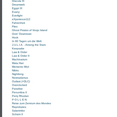
Dracula III
Dreamweb
Egypt III
Evany
Everlight
eXperience112
Fahrenheit
Flies
Ghost Pirates of Vooju Island
Goin' Downtown
Hook
In 80 Tagen um die Welt
J.U.L.I.A. - Among the Stars
Keepsake
Law & Order
Law & Order II
Machinarium
Mata Hari
Memento Mori
Nibiru
Nightlong
Nostradamus
Outlast (+DLC)
Overclocked
Paradise
Penumbra II
Perry Rhodan
P·O·L·L·E·N
Reise zum Zentrum des Mondes
Reprobates
Salammbo
Schizm II