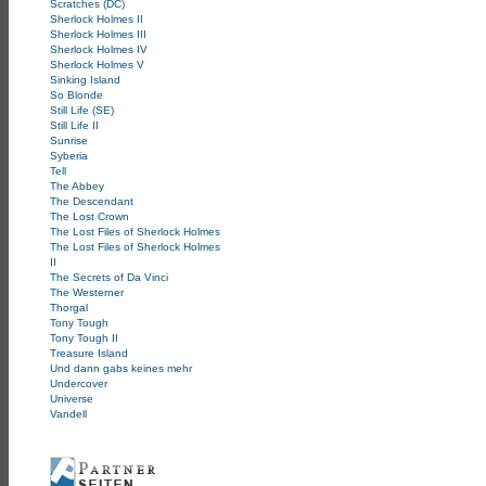
Scratches (DC)
Sherlock Holmes II
Sherlock Holmes III
Sherlock Holmes IV
Sherlock Holmes V
Sinking Island
So Blonde
Still Life (SE)
Still Life II
Sunrise
Syberia
Tell
The Abbey
The Descendant
The Lost Crown
The Lost Files of Sherlock Holmes
The Lost Files of Sherlock Holmes
II
The Secrets of Da Vinci
The Westerner
Thorgal
Tony Tough
Tony Tough II
Treasure Island
Und dann gabs keines mehr
Undercover
Universe
Vandell