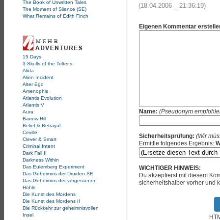
The Book of Unwritten Tales
(18.04.2006 _ 21:36:19)
The Moment of Silence (SE)
What Remains of Edith Finch
Eigenen Kommentar erstelle
15 Days
3 Skulls of the Toltecs
Alida
Alien Incident
Alter Ego
Amenophis
Atlantis Evolution
Atlantis V
Name:
(Pseudonym empfohle
Aura
Barrow Hill
Belief & Betrayal
Ceville
Sicherheitsprüfung:
(Wir müs
Clever & Smart
Ermittle folgendes Ergebnis:
W
Criminal Intent
Dark Fall II
Darkness Within
Das Eulemberg Experiment
WICHTIGER HINWEIS:
Das Geheimnis der Druiden SE
Du akzeptierst mit diesem K
Das Geheimnis der vergessenen
sicherheitshalber vorher und k
Höhle
Die Kunst des Mordens
Die Kunst des Mordens II
Die Rückkehr zur geheimnisvollen
Insel
HTML