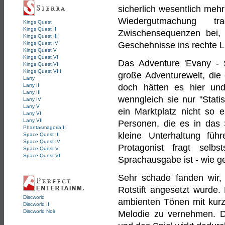
sicherlich wesentlich meh
Wiedergutmachung t
Kings Quest
Kings Quest II
Zwischensequenzen bei, 
Kings Quest III
Kings Quest IV
Geschehnisse ins rechte L
Kings Quest V
Kings Quest VI
Das Adventure 'Evany - S
Kings Quest VII
Kings Quest VIII
große Adventurewelt, die 
Larry
Larry II
doch hätten es hier un
Larry III
wenngleich sie nur "Stat
Larry IV
Larry V
ein Marktplatz nicht so 
Larry VI
Larry VII
Personen, die es in das 
Phantasmagoria II
kleine Unterhaltung füh
Space Quest III
Space Quest IV
Protagonist fragt selb
Space Quest V
Space Quest VI
Sprachausgabe ist - wie ge
Sehr schade fanden wir,
Rotstift angesetzt wurde.
Discworld
ambienten Tönen mit kurz 
Discworld II
Discworld Noir
Melodie zu vernehmen. D