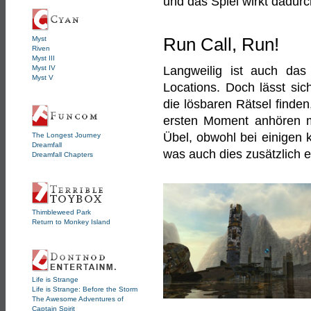
und das Spiel wirkt dadurch
Myst
Run Call, Run!
Riven
Myst III
Myst IV
Langweilig ist auch da
Myst V
Locations. Doch lässt si
die lösbaren Rätsel finden
ersten Moment anhören m
Übel, obwohl bei einigen
The Longest Journey
Dreamfall
was auch dies zusätzlich e
Dreamfall Chapters
Thimbleweed Park
Return to Monkey Island
Life is Strange
Life is Strange: Before the Storm
The Awesome Adventures of
Captain Spirit