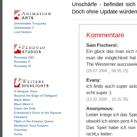
Unschärfe - befindet sich
Doch ohne Update würden w
Geheimakte Tunguska
Geheimakte 2
Lost Horizon
Kommentare
Sam Fischerei:
Ein glück das man sich
man die möglichkeit hat
Runaway (SE)
Runaway II
The Westerner auszuweic
Runaway III
(28.07.2004 _ 09:55:15)
Evany:
ich finds auch super asl
A Vampyre Story
echt super :)
Beyond the Edge of Owlsgard
(12.02.2006 _ 15:25:35)
Black Mirror
Black Mirror II
Anonymous:
Erben der Erde
Everybody's Gone to the Rapture
Leider kriege ich das Spi
Firewatch
obwohl ich einen pent.4 h
Flight of the Amazon Queen
Murdered: Soul Suspect
Das Spiel habe ich nun
Oxenfree
nicht,s leider:
Soma