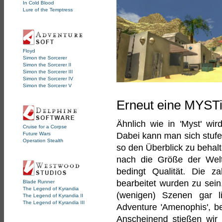
In Cold Blood
Lure of the Temptress
Floyd
Simon the Sorcerer
Simon the Sorcerer II
Simon the Sorcerer III
Simon the Sorcerer IV
Simon the Sorcerer V
Erneut eine MYSTi
Ähnlich wie in 'Myst' wir
Cruise for a Corpse
Future Wars
Dabei kann man sich stufe
Operation Stealth
so den Überblick zu behal
nach die Größe der Welt 
bedingt Qualität. Die z
bearbeitet wurden zu sein,
Blade Runner
The Legend of Kyrandia
(wenigen) Szenen gar li
The Legend of Kyrandia II
The Legend of Kyrandia III
Adventure 'Amenophis', bei
Anscheinend stießen wir 