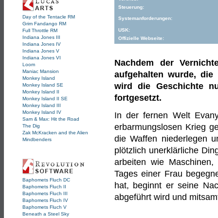
Steuerung:
Day of the Tentacle RM
Systemanforderungen:
Grim Fandango RM
USK:
Full Throttle RM
Indiana Jones III
Offizielle Webseite:
Indiana Jones IV
Indiana Jones V
Indiana Jones VI
Nachdem der Vernichte
Loom
Maniac Mansion
aufgehalten wurde, di
Monkey Island
wird die Geschichte n
Monkey Island SE
Monkey Island II
fortgesetzt.
Monkey Island II SE
Monkey Island III
Monkey Island IV
In der fernen Welt Evan
Sam & Max: Hit the Road
erbarmungslosen Krieg ge
The Dig
Zak McKracken and the Alien
die Waffen niederlegen u
Mindbenders
plötzlich unerklärliche Di
arbeiten wie Maschinen, 
Tages einer Frau begegnet
Baphomets Fluch DC
hat, beginnt er seine Nac
Baphomets Fluch II
Baphomets Fluch III
abgeführt wird und mitsam
Baphomets Fluch IV
Baphomets Fluch V
Beneath a Steel Sky