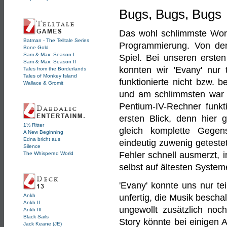
Bugs, Bugs, Bugs
Das wohl schlimmste Wort
Batman - The Telltale Series
Programmierung. Von dene
Bone Gold
Sam & Max: Season I
Spiel. Bei unseren erste
Sam & Max: Season II
konnten wir 'Evany' nur 
Tales from the Borderlands
Tales of Monkey Island
funktionierte nicht bzw. b
Wallace & Gromit
und am schlimmsten war 
Pentium-IV-Rechner funkt
ersten Blick, denn hier
1½ Ritter
gleich komplette Gege
A New Beginning
Edna bricht aus
eindeutig zuwenig geteste
Silence
Fehler schnell ausmerzt, 
The Whispered World
selbst auf ältesten Systeme
'Evany' konnte uns nur te
Ankh
unfertig, die Musik bescha
Ankh II
ungewollt zusätzlich noc
Ankh III
Black Sails
Story könnte bei einigen A
Jack Keane (JE)