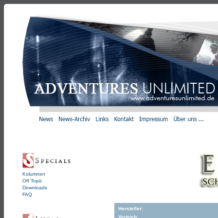
Kolumnen
Off Topic
Downloads
FAQ
Hersteller:
Vertrieb: