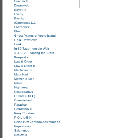
Dracula III
Dreamweb
Egypt III
Evany
Everlight
eXperience112
Fahrenheit
Flies
Ghost Pirates of Vooju Island
Goin' Downtown
Hook
In 80 Tagen um die Welt
J.U.L.I.A. - Among the Stars
Keepsake
Law & Order
Law & Order II
Machinarium
Mata Hari
Memento Mori
Nibiru
Nightlong
Nostradamus
Outlast (+DLC)
Overclocked
Paradise
Penumbra II
Perry Rhodan
P·O·L·L·E·N
Reise zum Zentrum des Mondes
Reprobates
Salammbo
Schizm II