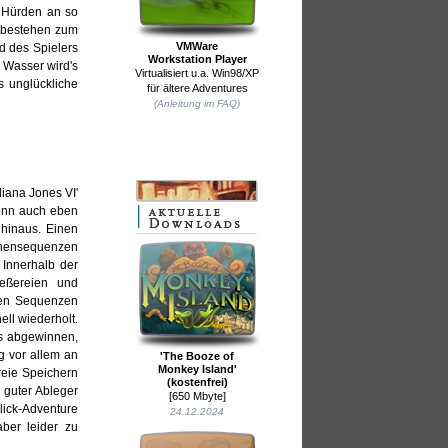
e Hürden an so
htbestehen zum
VMWare
d des Spielers
Workstation Player
r Wasser wird's
Virtualisiert u.a. Win98/XP
s unglückliche
für ältere Adventures
(Anleitung im FAQ)
diana Jones VI'
 wenn auch eben
 hinaus. Einen
schensequenzen
 Innerhalb der
eßereien und
ten Sequenzen
ll wiederholt.
es abgewinnen,
g vor allem an
'The Booze of
Monkey Island'
reie Speichern
(kostenfrei)
n guter Ableger
[650 Mbyte]
ick-Adventure
24.12.2024
ber leider zu