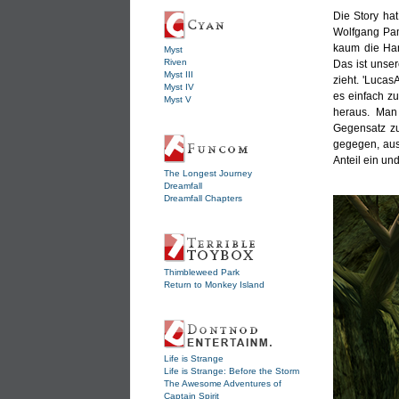
Die Story hat
Wolfgang Pam
kaum die Han
Myst
Riven
Das ist unse
Myst III
zieht. 'Lucas
Myst IV
es einfach z
Myst V
heraus. Man
Gegensatz zu
gegegen, aus
Anteil ein un
The Longest Journey
Dreamfall
Dreamfall Chapters
Thimbleweed Park
Return to Monkey Island
Life is Strange
Life is Strange: Before the Storm
The Awesome Adventures of
Captain Spirit