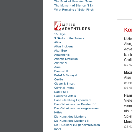
The Book of Unwritten Tales
The Moment of Silence (SE)
What Remains of Edith Finch
Ko
15 Days
3 Skulls of the Toltecs
U.He
Alida
Also
Alien Incident
Adve
Alter Ego
Ich 
Amenophis
Atlantis Evolution
Croft
Atlantis V
(12.0
Aura
Barrow Hill
Maxi
Belief & Betrayal
Also
Ceville
wenn
Clever & Smart
Criminal Intent
(05.0
Dark Fall II
Hans
Darkness Within
Das Eulemberg Experiment
Viel
Das Geheimnis der Druiden SE
verm
Das Geheimnis der vergessenen
als 
Höhle
Spie
Die Kunst des Mordens
Die Kunst des Mordens II
Mord 
Die Rückkehr zur geheimnisvollen
(28.0
Insel