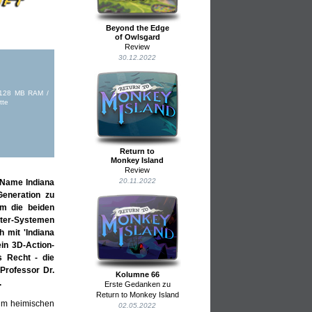
Beyond the Edge
of Owlsgard
Review
30.12.2022
/ 128 MB RAM /
tte
Return to
Monkey Island
Review
20.11.2022
 Name Indiana
eneration zu
em die beiden
uter-Systemen
 mit 'Indiana
in 3D-Action-
s Recht - die
 Professor Dr.
Kolumne 66
.
Erste Gedanken zu
Return to Monkey Island
 im heimischen
02.05.2022