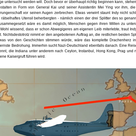
ge untersucht werden will. Doch bevor er überhaupt richtig beginnen kann, stehen
estalten in Form von General Kai und seiner Assistentin Mei Ying vor ihm, die
rungenschaft vor seinen Augen zerbrechen. Etwas verwirrt staunt Indy nicht schl
rätselhaftes Utensil beherbergten - nämlich einen der drei Splitter des so genan
usammegesetzt wäre es damit möglich, Menschen gegen ihren Willen zu unter
n. Wohl wissend, dass er schon Abwegigeres am eigenen Leib miterlebte, traut I
. Nichtsdestotrotz nimmt er den angebotenen Auftrag an, die restlichen beiden Spli
was von den Geschichten stimmen würde, wäre das komplette Drachenherz in
ernste Bedrohung. Immerhin sucht Nazi-Deutschland ebenfalls danach. Eine Rei
rennt, die Indiana unter anderem nach Ceylon, Instanbul, Hong Kong, Prag und na
e Kaisergruft führen wird.