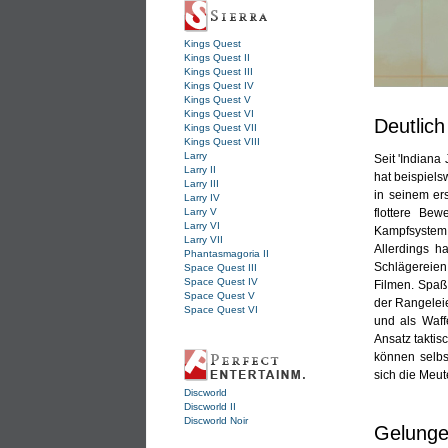
Kings Quest
Kings Quest II
Kings Quest III
Kings Quest IV
Kings Quest V
Kings Quest VI
Deutlich
Kings Quest VII
Kings Quest VIII
Larry
Seit 'Indiana
Larry II
hat beispiels
Larry III
in seinem er
Larry IV
Larry V
flottere Be
Larry VI
Kampfsystem s
Larry VII
Allerdings h
Phantasmagoria II
Schlägereien
Space Quest III
Space Quest IV
Filmen. Spaß
Space Quest V
der Rangelei
Space Quest VI
und als Waff
Ansatz taktis
können selbs
sich die Meut
Discworld
Discworld II
Discworld Noir
Gelunge