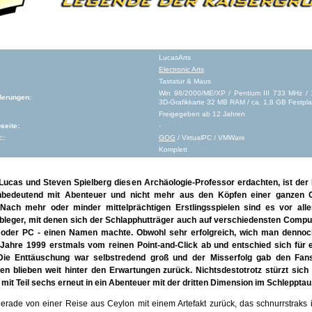
LucasArts
Electronic Arts
Tastatur & Maus
Win 98/2000/ME/XP / Pentium III 733 MHz 
derungen:
3D-Grafikkarte 32 MB RAM / ca. 1,8 GB Festpla
Freigegeben ab 12 Jahren
seite:
-
::
GOG
/ VirtualPC / VMWare
Komplett
Lucas und Steven Spielberg diesen Archäologie-Professor erdachten, ist der
hbedeutend mit Abenteuer und nicht mehr aus den Köpfen einer ganzen G
ach mehr oder minder mittelprächtigen Erstlingsspielen sind es vor all
bleger, mit denen sich der Schlapphutträger auch auf verschiedensten Comp
 oder PC - einen Namen machte. Obwohl sehr erfolgreich, wich man dennoch
Jahre 1999 erstmals vom reinen Point-and-Click ab und entschied sich für e
Die Enttäuschung war selbstredend groß und der Misserfolg gab den Fan
en blieben weit hinter den Erwartungen zurück. Nichtsdestotrotz stürzt sich
mit Teil sechs erneut in ein Abenteuer mit der dritten Dimension im Schlepptau
erade von einer Reise aus Ceylon mit einem Artefakt zurück, das schnurrstraks