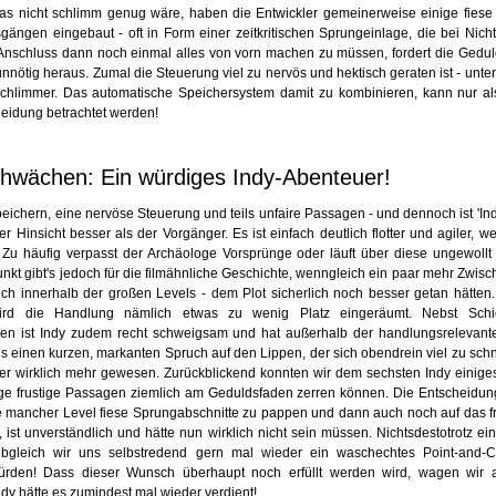
as nicht schlimm genug wäre, haben die Entwickler gemeinerweise einige fies
ängen eingebaut - oft in Form einer zeitkritischen Sprungeinlage, die bei Nic
m Anschluss dann noch einmal alles von vorn machen zu müssen, fordert die Gedul
nötig heraus. Zumal die Steuerung viel zu nervös und hektisch geraten ist - unte
chlimmer. Das automatische Speichersystem damit zu kombinieren, kann nur al
eidung betrachtet werden!
chwächen: Ein würdiges Indy-Abenteuer!
peichern, eine nervöse Steuerung und teils unfaire Passagen - und dennoch ist 'In
her Hinsicht besser als der Vorgänger. Es ist einfach deutlich flotter und agiler,
t. Zu häufig verpasst der Archäologe Vorsprünge oder läuft über diese ungewollt
nkt gibt's jedoch für die filmähnliche Geschichte, wenngleich ein paar mehr Zwi
auch innerhalb der großen Levels - dem Plot sicherlich noch besser getan hätten.
rd die Handlung nämlich etwas zu wenig Platz eingeräumt. Nebst Schi
en ist Indy zudem recht schweigsam und hat außerhalb der handlungsrelevan
 einen kurzen, markanten Spruch auf den Lippen, der sich obendrein viel zu schne
er wirklich mehr gewesen. Zurückblickend konnten wir dem sechsten Indy einig
ige frustige Passagen ziemlich am Geduldsfaden zerren können. Die Entscheidun
 mancher Level fiese Sprungabschnitte zu pappen und dann auch noch auf das f
, ist unverständlich und hätte nun wirklich nicht sein müssen. Nichtsdestotrotz ei
bgleich wir uns selbstredend gern mal wieder ein waschechtes Point-and-Cl
rden! Dass dieser Wunsch überhaupt noch erfüllt werden wird, wagen wir a
ndy hätte es zumindest mal wieder verdient!