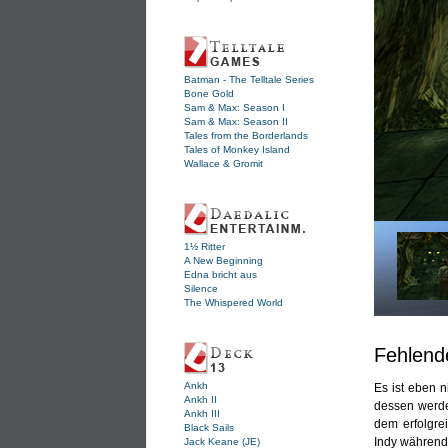
Batman - The Telltale Series
Bone Gold
Sam & Max: Season I
Sam & Max: Season II
Tales from the Borderlands
Tales of Monkey Island
Wallace & Gromit
1½ Ritter
A New Beginning
Edna bricht aus
Silence
The Whispered World
Fehlend
Ankh
Es ist eben n
Ankh II
dessen werden
Ankh III
dem erfolgrei
Black Sails
Indy während
Jack Keane (JE)