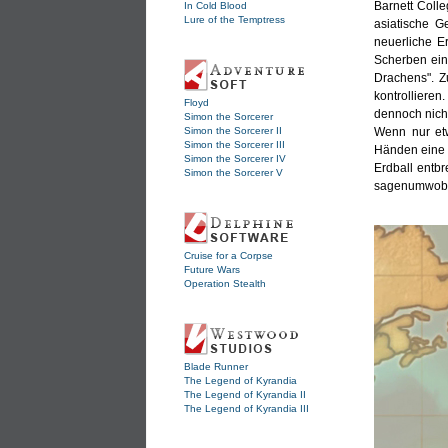
Barnett Colle
In Cold Blood
Lure of the Temptress
asiatische G
neuerliche Er
Scherben ein 
Drachens". Z
kontrolliere
Floyd
dennoch nicht
Simon the Sorcerer
Simon the Sorcerer II
Wenn nur et
Simon the Sorcerer III
Händen eine 
Simon the Sorcerer IV
Erdball entb
Simon the Sorcerer V
sagenumwoben
Cruise for a Corpse
Future Wars
Operation Stealth
Blade Runner
The Legend of Kyrandia
The Legend of Kyrandia II
The Legend of Kyrandia III