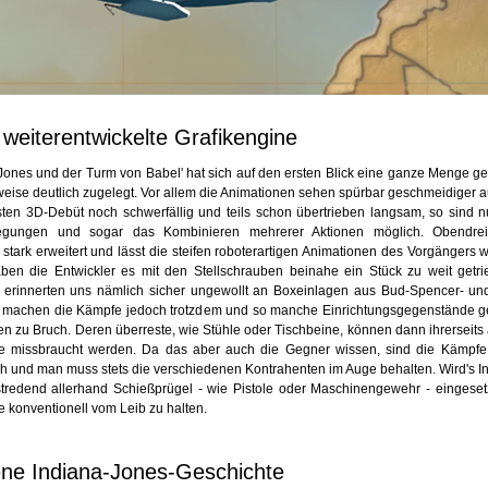
 weiterentwickelte Grafikengine
 Jones und der Turm von Babel' hat sich auf den ersten Blick eine ganze Menge ge
weise deutlich zugelegt. Vor allem die Animationen sehen spürbar geschmeidiger a
sten 3D-Debüt noch schwerfällig und teils schon übertrieben langsam, so sind 
wegungen und sogar das Kombinieren mehrerer Aktionen möglich. Obendre
tark erweitert und lässt die steifen roboterartigen Animationen des Vorgängers we
aben die Entwickler es mit den Stellschrauben beinahe ein Stück zu weit getr
 erinnerten uns nämlich sicher ungewollt an Boxeinlagen aus Bud-Spencer- und
 machen die Kämpfe jedoch trotzdem und so manche Einrichtungsgegenstände 
en zu Bruch. Deren überreste, wie Stühle oder Tischbeine, können dann ihrersei
e missbraucht werden. Da das aber auch die Gegner wissen, sind die Kämpfe
ch und man muss stets die verschiedenen Kontrahenten im Auge behalten. Wird's In
tredend allerhand Schießprügel - wie Pistole oder Maschinengewehr - eingese
e konventionell vom Leib zu halten.
ne Indiana-Jones-Geschichte