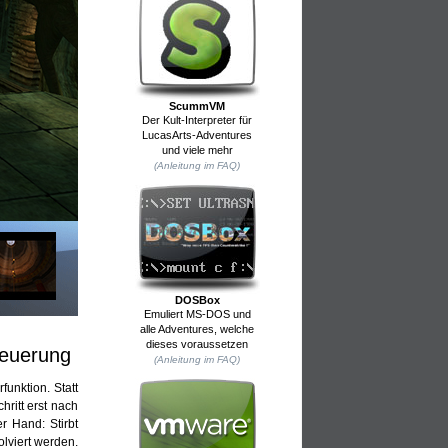
ScummVM
Der Kult-Interpreter für
LucasArts-Adventures
und viele mehr
(Anleitung im FAQ)
DOSBox
Emuliert MS-DOS und
alle Adventures, welche
dieses voraussetzen
teuerung
(Anleitung im FAQ)
funktion. Statt
hritt erst nach
r Hand: Stirbt
lviert werden.