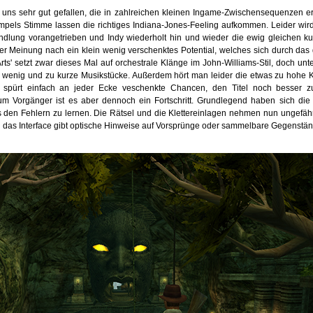
 uns sehr gut gefallen, die in zahlreichen kleinen Ingame-Zwischensequenzen erz
pels Stimme lassen die richtiges Indiana-Jones-Feeling aufkommen. Leider wird
dlung vorangetrieben und Indy wiederholt hin und wieder die ewig gleichen k
rer Meinung nach ein klein wenig verschenktes Potential, welches sich durch das
Arts' setzt zwar dieses Mal auf orchestrale Klänge im John-Williams-Stil, doch unt
u wenig und zu kurze Musikstücke. Außerdem hört man leider die etwas zu hohe
 spürt einfach an jeder Ecke veschenkte Chancen, den Titel noch besser 
m Vorgänger ist es aber dennoch ein Fortschritt. Grundlegend haben sich di
 den Fehlern zu lernen. Die Rätsel und die Klettereinlagen nehmen nun ungefäh
d das Interface gibt optische Hinweise auf Vorsprünge oder sammelbare Gegenstän