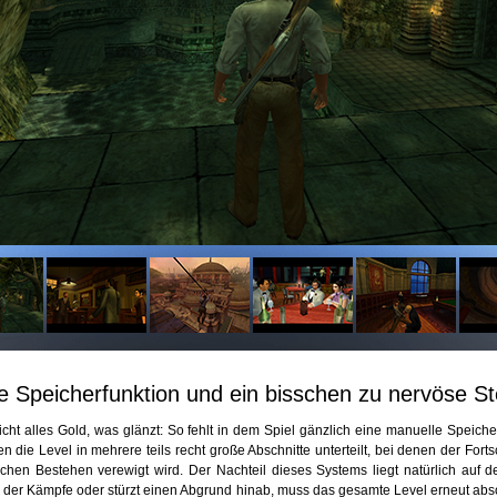
e Speicherfunktion und ein bisschen zu nervöse S
icht alles Gold, was glänzt: So fehlt in dem Spiel gänzlich eine manuelle Speicher
 die Level in mehrere teils recht große Abschnitte unterteilt, bei denen der Fortsc
chen Bestehen verewigt wird. Der Nachteil dieses Systems liegt natürlich auf de
 der Kämpfe oder stürzt einen Abgrund hinab, muss das gesamte Level erneut abso