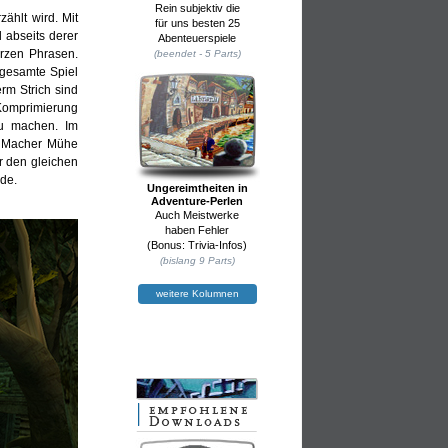
Rein subjektiv die
ählt wird. Mit
für uns besten 25
 abseits derer
Abenteuerspiele
urzen Phrasen.
(beendet - 5 Parts)
 gesamte Spiel
erm Strich sind
 Komprimierung
zu machen. Im
e Macher Mühe
r den gleichen
de.
Ungereimtheiten in
Adventure-Perlen
Auch Meistwerke
haben Fehler
(Bonus: Trivia-Infos)
(bislang 9 Parts)
weitere Kolumnen