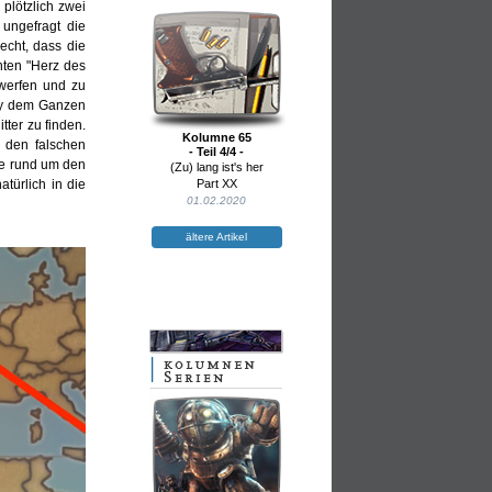
 plötzlich zwei
 ungefragt die
echt, dass die
nten "Herz des
werfen und zu
ndy dem Ganzen
tter zu finden.
Kolumne 65
 den falschen
- Teil 4/4 -
se rund um den
(Zu) lang ist's her
türlich in die
Part XX
01.02.2020
ältere Artikel