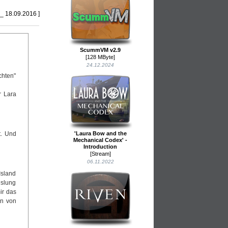
 _ 18.09.2016 ]
ScummVM v2.9
[128 MByte]
24.12.2024
chten"
r Lara
t. Und
'Laura Bow and the
Mechanical Codex' -
Introduction
[Stream]
06.11.2022
Island
hslung
ir das
an von