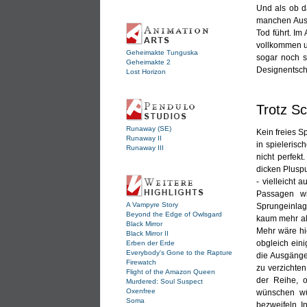
Und als ob d
manchen Ausg
Tod führt. I
vollkommen un
Geheimakte Tunguska
sogar noch s
Geheimakte 2
Designentsch
Lost Horizon
Trotz S
Runaway (SE)
Kein freies S
Runaway II
in spielerisc
Runaway III
nicht perfek
dicken Pluspu
- vielleicht 
Passagen wi
A Vampyre Story
Sprungeinlag
Beyond the Edge of Owlsgard
kaum mehr als
Black Mirror
Mehr wäre hi
Black Mirror II
obgleich ein
Erben der Erde
Everybody's Gone to the Rapture
die Ausgänge
Firewatch
zu verzichten
Flight of the Amazon Queen
der Reihe, o
Murdered: Soul Suspect
Oxenfree
wünschen wü
Soma
bezweifeln. I