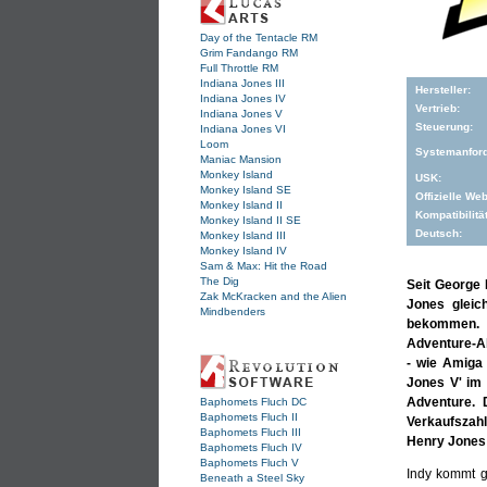
Day of the Tentacle RM
Grim Fandango RM
Full Throttle RM
Indiana Jones III
Hersteller:
Indiana Jones IV
Vertrieb:
Indiana Jones V
Steuerung:
Indiana Jones VI
Loom
Systemanfor
Maniac Mansion
Monkey Island
USK:
Monkey Island SE
Offizielle Web
Monkey Island II
Kompatibilität
Monkey Island II SE
Deutsch:
Monkey Island III
Monkey Island IV
Sam & Max: Hit the Road
The Dig
Seit George 
Zak McKracken and the Alien
Jones gleic
Mindbenders
bekommen. N
Adventure-A
- wie Amiga
Jones V' im 
Adventure. 
Baphomets Fluch DC
Baphomets Fluch II
Verkaufszahl
Baphomets Fluch III
Henry Jones 
Baphomets Fluch IV
Baphomets Fluch V
Indy kommt g
Beneath a Steel Sky