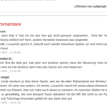
[ (Review neu aufgelegt)
mmentare
sse:
, nach Indy V hab ich mir das hier gar nicht genauer angesehen... Sind die "e
ntures wirklich tot? Nein, andere Hersteller beweisen das Gegenteil.
hoffe, LucasArts spricht in Zukunft auch wieder Adventure-Spieler an und nicht nu
-Fans!
2.2004 _ 17:54:06)
milian R.:
 ich find die Idee gut, hab aber von anderen gehört, dass die Steuerung mies is
 man da mal abstürzt, kann man das Ganze von vorn beginnen.
5.2004 _ 13:29:39)
 Klöpf:
e Leute meckern ja über diese Spiele, weil sie die alten Rätselspiele wie Monkey 
issen. Ich sehe das anders. Ich denke, LucasArts macht mit sowas etwas Abewec
immer nur Rätseln. Aber ich habe auch etwas zu meckern: An manchen Stellen ist m
l zu gewalttätig, wie zum Beispiel Nazis abballern mit der MP. Bin nicht so ein F
und Totschlag! Ansonsten gefällt mir das Spiel sher gut.
1.2005 _ 19:41:13)