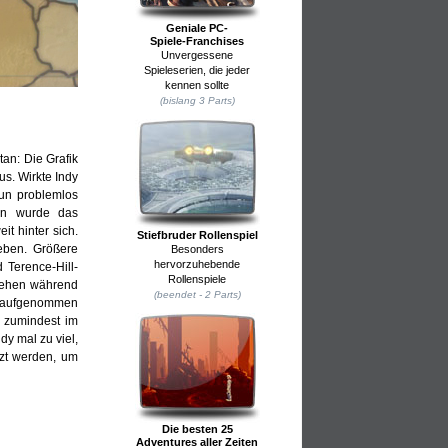
Geniale PC-
Spiele-Franchises
Unvergessene
Spieleserien, die jeder
kennen sollte
(bislang 3 Parts)
tan: Die Grafik
us. Wirkte Indy
nun problemlos
in wurde das
it hinter sich.
Stiefbruder Rollenspiel
ieben. Größere
Besonders
hervorzuhebende
 Terence-Hill-
Rollenspiele
gehen während
(beendet - 2 Parts)
ts aufgenommen
 zumindest im
dy mal zu viel,
tzt werden, um
Die besten 25
Adventures aller Zeiten